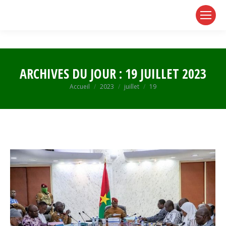
page
page
page
opens
opens
opens
in
in
in
new
new
new
window
window
window
ARCHIVES DU JOUR :
19 JUILLET 2023
Vous êtes ici :
Accueil
2023
juillet
19