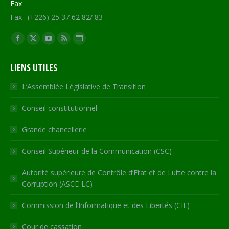
Fax
Fax : (+226) 25 37 62 82/ 83
Trouvez nous sur :
Facebook
X
YouTube
RSS
Site
page
page
page
page
Web
LIENS UTILES
opens
opens
opens
opens
page
in
in
in
in
opens
L’Assemblée Législative de Transition
new
new
new
new
in
Conseil constitutionnel
window
window
window
window
new
window
Grande chancellerie
Conseil Supérieur de la Communication (CSC)
Autorité supérieure de Contrôle d’Etat et de Lutte contre la
Corruption (ASCE-LC)
Commission de l’Informatique et des Libertés (CIL)
Cour de cassation