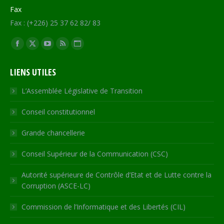
Fax
Fax : (+226) 25 37 62 82/ 83
Trouvez nous sur :
Facebook
X
YouTube
RSS
Site
page
page
page
page
Web
LIENS UTILES
opens
opens
opens
opens
page
in
in
in
in
opens
L’Assemblée Législative de Transition
new
new
new
new
in
Conseil constitutionnel
window
window
window
window
new
window
Grande chancellerie
Conseil Supérieur de la Communication (CSC)
Autorité supérieure de Contrôle d’Etat et de Lutte contre la
Corruption (ASCE-LC)
Commission de l’Informatique et des Libertés (CIL)