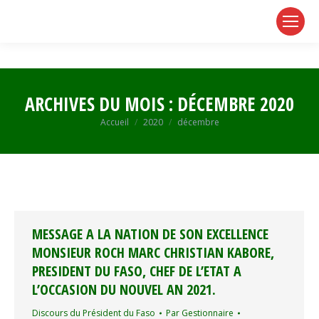
page
page
page
opens
opens
opens
in
in
in
new
new
new
window
window
window
ARCHIVES DU MOIS :
DÉCEMBRE 2020
Vous êtes ici :
Accueil
2020
décembre
MESSAGE A LA NATION DE SON EXCELLENCE
MONSIEUR ROCH MARC CHRISTIAN KABORE,
PRESIDENT DU FASO, CHEF DE L’ETAT A
L’OCCASION DU NOUVEL AN 2021.
Discours du Président du Faso
Par
Gestionnaire