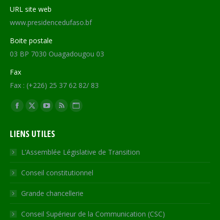
URL site web
www.presidencedufaso.bf
Boite postale
03 BP 7030 Ouagadougou 03
Fax
Fax : (+226) 25 37 62 82/ 83
Trouvez nous sur :
Facebook
X
YouTube
RSS
Site
page
page
page
page
Web
LIENS UTILES
opens
opens
opens
opens
page
in
in
in
in
opens
L’Assemblée Législative de Transition
new
new
new
new
in
Conseil constitutionnel
window
window
window
window
new
window
Grande chancellerie
Conseil Supérieur de la Communication (CSC)