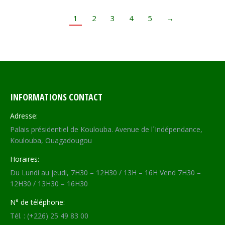
1
2
3
4
5
→
INFORMATIONS CONTACT
Adresse:
Palais présidentiel de Koulouba. Avenue de l´Indépendance,
Koulouba, Ouagadougou
Horaires:
Du Lundi au jeudi, 7H30 – 12H30 / 13H – 16H Vend 7H30 –
12H30 / 13H30 – 16H30
N° de téléphone:
Tél. : (+226) 25 49 83 00