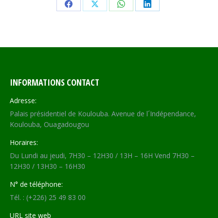
Share
Share
Share
Share
on
on
on
on
Facebook
X
WhatsApp
LinkedIn
INFORMATIONS CONTACT
Adresse:
Palais présidentiel de Koulouba. Avenue de l´Indépendance,
Koulouba, Ouagadougou
Horaires:
Du Lundi au jeudi, 7H30 – 12H30 / 13H – 16H Vend 7H30 –
12H30 / 13H30 – 16H30
N° de téléphone:
Tél. : (+226) 25 49 83 00
URL site web