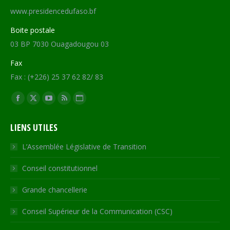
www.presidencedufaso.bf
Boite postale
03 BP 7030 Ouagadougou 03
Fax
Fax : (+226) 25 37 62 82/ 83
Trouvez nous sur :
Facebook
X
YouTube
RSS
Site
page
page
page
page
Web
LIENS UTILES
opens
opens
opens
opens
page
in
in
in
in
opens
L’Assemblée Législative de Transition
new
new
new
new
in
Conseil constitutionnel
window
window
window
window
new
window
Grande chancellerie
Conseil Supérieur de la Communication (CSC)