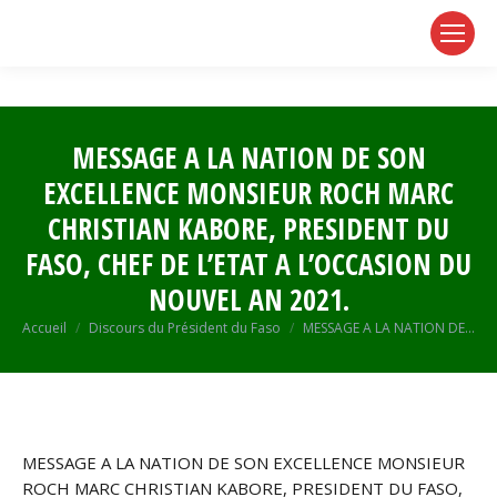
page
page
page
opens
opens
opens
in
in
in
new
new
new
window
window
window
MESSAGE A LA NATION DE SON
EXCELLENCE MONSIEUR ROCH MARC
CHRISTIAN KABORE, PRESIDENT DU
FASO, CHEF DE L’ETAT A L’OCCASION DU
NOUVEL AN 2021.
Vous êtes ici :
Accueil
Discours du Président du Faso
MESSAGE A LA NATION DE…
MESSAGE
A LA NATION DE SON EXCELLENCE MONSIEUR
ROCH MARC CHRISTIAN KABORE, PRESIDENT DU FASO,