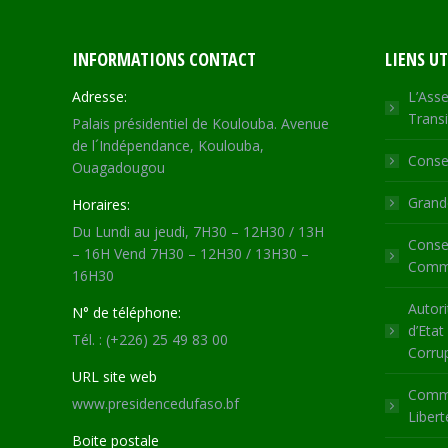
INFORMATIONS CONTACT
LIENS UT
Adresse:
L’Asse
Transi
Palais présidentiel de Koulouba. Avenue
de l´Indépendance, Koulouba,
Consei
Ouagadougou
Grande
Horaires:
Du Lundi au jeudi, 7H30 – 12H30 / 13H
Consei
– 16H Vend 7H30 – 12H30 / 13H30 –
Commu
16H30
Autori
N° de téléphone:
d’Etat
Tél. : (+226) 25 49 83 00
Corru
URL site web
Commi
www.presidencedufaso.bf
Libert
Boite postale