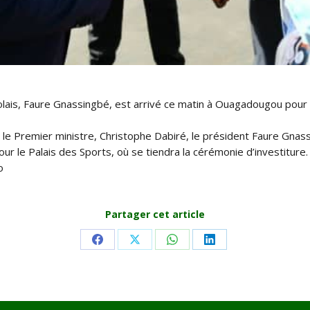
is, Faure Gnassingbé, est arrivé ce matin à Ouagadougou pour a
r le Premier ministre, Christophe Dabiré, le président Faure Gnas
r le Palais des Sports, où se tiendra la cérémonie d’investiture.
o
Partager cet article
Share
Share
Share
Share
on
on
on
on
Facebook
X
WhatsApp
LinkedIn