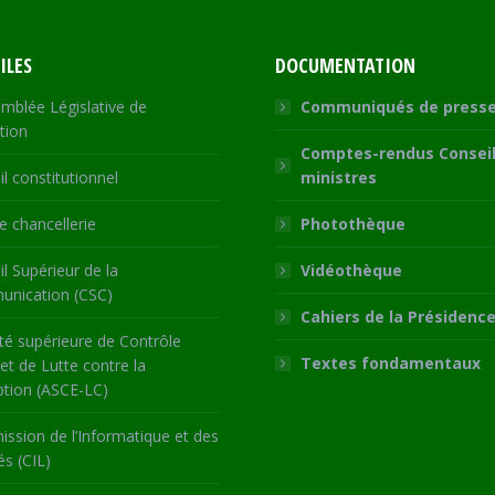
ILES
DOCUMENTATION
mblée Législative de
Communiqués de press
tion
Comptes-rendus Conseil
l constitutionnel
ministres
 chancellerie
Photothèque
l Supérieur de la
Vidéothèque
nication (CSC)
Cahiers de la Présidenc
té supérieure de Contrôle
Textes fondamentaux
 et de Lutte contre la
ption (ASCE-LC)
ssion de l’Informatique et des
és (CIL)