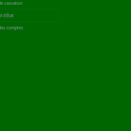
de cassation
l d’État
des comptes