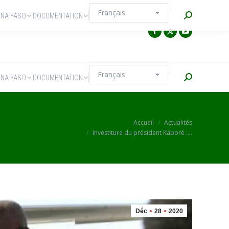
Recherche
INA FASO
DOCUMENTATION
Recherche
INA FASO
DOCUMENTATION
Vous êtes ici :
Accueil
Actualités
Investiture du président Kaboré :…
Déc
28
2020