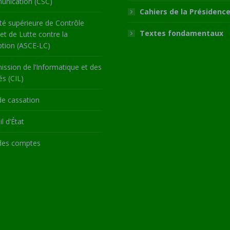
nication (CSC)
Cahiers de la Présidenc
té supérieure de Contrôle
Textes fondamentaux
 et de Lutte contre la
ption (ASCE-LC)
ssion de l’Informatique et des
és (CIL)
de cassation
l d’État
des comptes