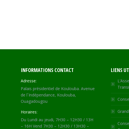
INFORMATIONS CONTACT
LIENS UT
Adresse:
L’Asse
Transi
Palais présidentiel de Koulouba. Avenue
de l´Indépendance, Koulouba,
Consei
Ouagadougou
Grande
Horaires:
Du Lundi au jeudi, 7H30 – 12H30 / 13H
Consei
– 16H Vend 7H30 – 12H30 / 13H30 –