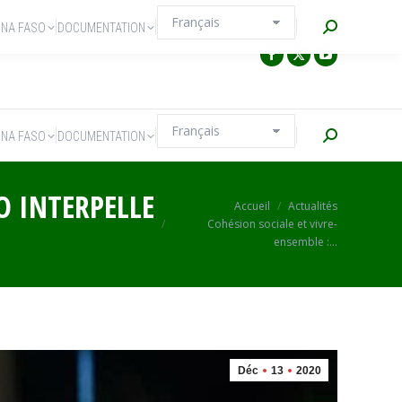
Recherche
INA FASO
DOCUMENTATION
Recherche
INA FASO
DOCUMENTATION
O INTERPELLE
Vous êtes ici :
Accueil
Actualités
Cohésion sociale et vivre-
ensemble :…
Déc
13
2020