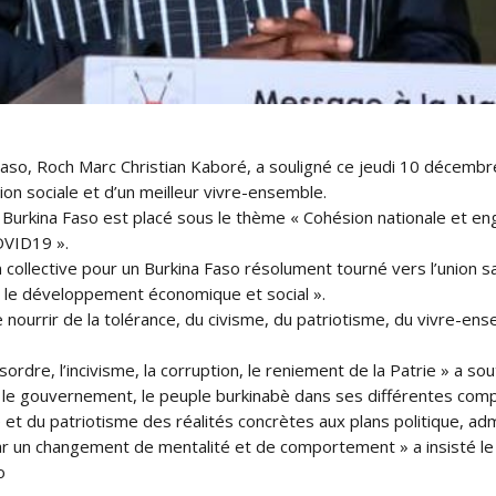
, Roch Marc Christian Kaboré, a souligné ce jeudi 10 décembre d
ion sociale et d’un meilleur vivre-ensemble.
du Burkina Faso est placé sous le thème « Cohésion nationale et
OVID19 ».
n collective pour un Burkina Faso résolument tourné vers l’union sac
 et le développement économique et social ».
ourrir de la tolérance, du civisme, du patriotisme, du vivre-ense
rdre, l’incivisme, la corruption, le reniement de la Patrie » a so
 le gouvernement, le peuple burkinabè dans ses différentes com
 et du patriotisme des réalités concrètes aux plans politique, adm
par un changement de mentalité et de comportement » a insisté le
o