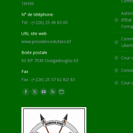
Commu
16H30
Autori
N° de téléphone:
d’Etat
Tél. : (+226) 25 49 83 00
Corru
URL site web
Commi
www.presidencedufaso.bf
Libert
Boite postale
Cour 
03 BP 7030 Ouagadougou 03
Consei
Fax
Fax : (+226) 25 37 62 82/ 83
Cour 
Trouvez nous sur :
Facebook
X
YouTube
RSS
Site
page
page
page
page
Web
opens
opens
opens
opens
page
in
in
in
in
opens
new
new
new
new
in