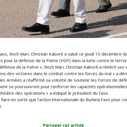
so, Roch Marc Christian Kaboré a salué ce jeudi 10 décembre d
s pour la défense de la Patrie (VDP) dans la lutte contre le terro
 défense de la Patrie », Roch Marc Christian Kaboré a réitéré se
ns des victoires dans le combat contre les forces du mal » a décla
des Armées a réaffirmé sa volonté de soutenir les Forces de défe
ment se poursuivront pour renforcer les capacités opérationnelle
e théâtre des opérations » a indiqué le président du Faso.
aire en sorte que l’action internationale du Burkina Faso pour con
o
Partager cet article