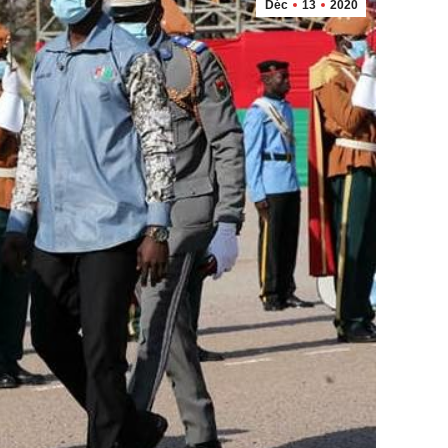
Déc
13
2020