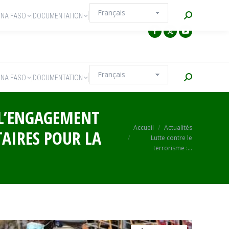
Recherche
INA FASO
DOCUMENTATION
Recherche
INA FASO
DOCUMENTATION
E L’ENGAGEMENT
Vous êtes ici :
Accueil
Actualités
TAIRES POUR LA
Lutte contre le
terrorisme :…