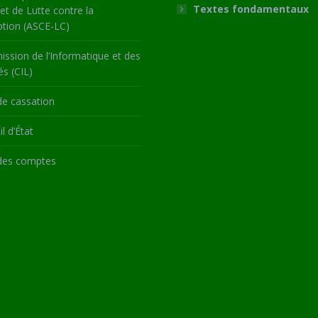
Textes fondamentaux
 et de Lutte contre la
ption (ASCE-LC)
ssion de l’Informatique et des
és (CIL)
de cassation
l d’État
des comptes