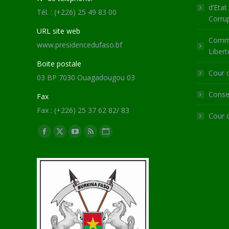
d’Etat
Tél. : (+226) 25 49 83 00
Corru
URL site web
Commi
www.presidencedufaso.bf
Libert
Boite postale
Cour 
03 BP 7030 Ouagadougou 03
Consei
Fax
Fax : (+226) 25 37 62 82/ 83
Cour 
Trouvez nous sur :
Facebook
X
YouTube
RSS
Site
page
page
page
page
Web
opens
opens
opens
opens
page
in
in
in
in
opens
new
new
new
new
in
window
window
window
window
new
window