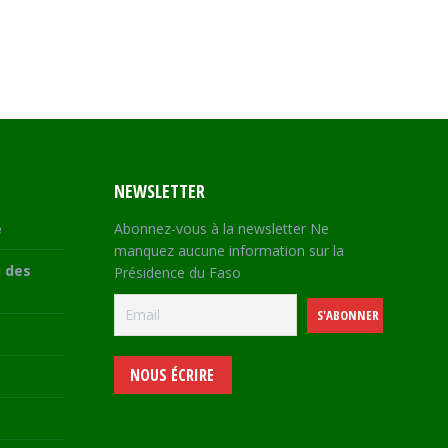
NEWSLETTER
e
Abonnez-vous à la newsletter Ne
manquez aucune information sur la
 des
Présidence du Faso
NOUS ÉCRIRE
e