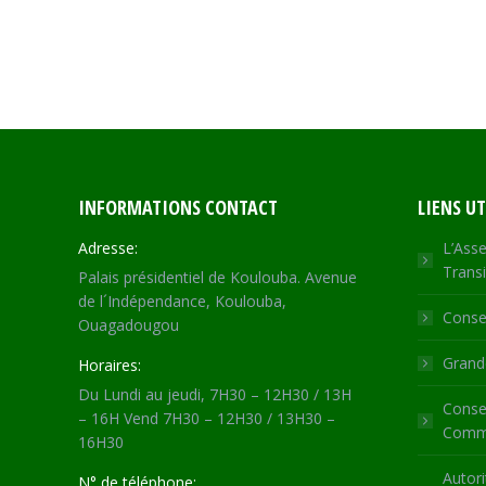
INFORMATIONS CONTACT
LIENS UT
Adresse:
L’Asse
Transi
Palais présidentiel de Koulouba. Avenue
de l´Indépendance, Koulouba,
Consei
Ouagadougou
Grande
Horaires:
Du Lundi au jeudi, 7H30 – 12H30 / 13H
Consei
– 16H Vend 7H30 – 12H30 / 13H30 –
Commu
16H30
Autori
N° de téléphone: