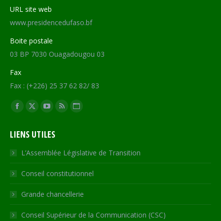
URL site web
www.presidencedufaso.bf
Boite postale
03 BP 7030 Ouagadougou 03
Fax
Fax : (+226) 25 37 62 82/ 83
Trouvez nous sur :
Facebook
X
YouTube
RSS
Site
page
page
page
page
Web
LIENS UTILES
opens
opens
opens
opens
page
in
in
in
in
opens
L’Assemblée Législative de Transition
new
new
new
new
in
Conseil constitutionnel
window
window
window
window
new
window
Grande chancellerie
Conseil Supérieur de la Communication (CSC)