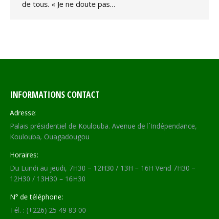
de tous. « Je ne doute pas…
INFORMATIONS CONTACT
Adresse:
Palais présidentiel de Koulouba. Avenue de l´Indépendance,
Koulouba, Ouagadougou
Horaires:
Du Lundi au jeudi, 7H30 – 12H30 / 13H – 16H Vend 7H30 –
12H30 / 13H30 – 16H30
N° de téléphone:
Tél. : (+226) 25 49 83 00