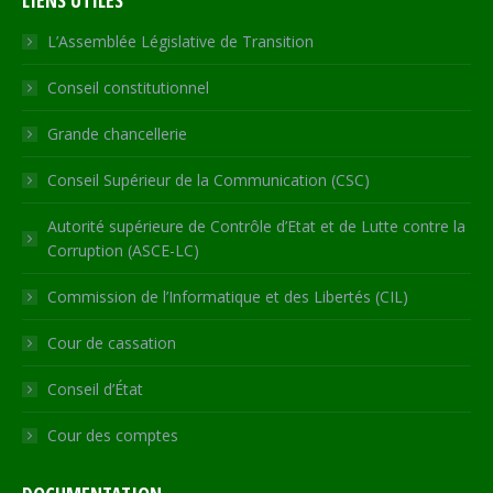
LIENS UTILES
opens
opens
opens
opens
page
in
in
in
in
opens
L’Assemblée Législative de Transition
new
new
new
new
in
Conseil constitutionnel
window
window
window
window
new
window
Grande chancellerie
Conseil Supérieur de la Communication (CSC)
Autorité supérieure de Contrôle d’Etat et de Lutte contre la
Corruption (ASCE-LC)
Commission de l’Informatique et des Libertés (CIL)
Cour de cassation
Conseil d’État
Cour des comptes