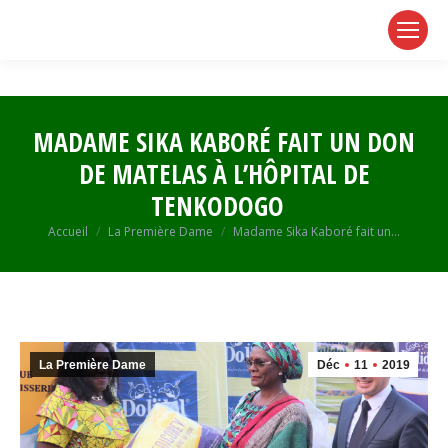
page
page
page
opens
opens
opens
in
in
in
new
new
new
window
window
window
MADAME SIKA KABORÉ FAIT UN DON
DE MATELAS À L’HÔPITAL DE
TENKODOGO
Vous êtes ici :
Accueil
La Première Dame
Madame Sika Kaboré fait un…
La Première Dame
Déc
11
2019