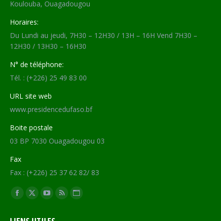
Koulouba, Ouagadougou
Horaires:
Du Lundi au jeudi, 7H30 – 12H30 / 13H – 16H Vend 7H30 –
12H30 / 13H30 – 16H30
N° de téléphone:
Tél. : (+226) 25 49 83 00
URL site web
www.presidencedufaso.bf
Boite postale
03 BP 7030 Ouagadougou 03
Fax
Fax : (+226) 25 37 62 82/ 83
Trouvez nous sur :
Facebook
X
YouTube
RSS
Site
page
page
page
page
Web