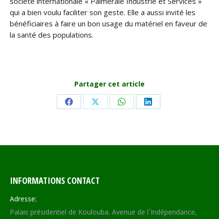
société internationale « Palmeraie Industrie et Services »
qui a bien voulu faciliter son geste. Elle a aussi invité les
bénéficiaires à faire un bon usage du matériel en faveur de
la santé des populations.
Partager cet article
Share
Share
Share
Share
on
on
on
on
Facebook
X
WhatsApp
LinkedIn
INFORMATIONS CONTACT
Adresse:
Palais présidentiel de Koulouba. Avenue de l´Indépendance,