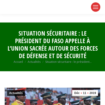
page
page
page
opens
opens
opens
in
in
in
new
new
new
window
window
window
SITUATION SÉCURITAIRE : LE
PRÉSIDENT DU FASO APPELLE À
L’UNION SACRÉE AUTOUR DES FORCES
DE DÉFENSE ET DE SÉCURITÉ
Vous êtes ici :
Accueil
Actualités
Situation sécuritaire : le président…
Actualités
Déc
11
2019