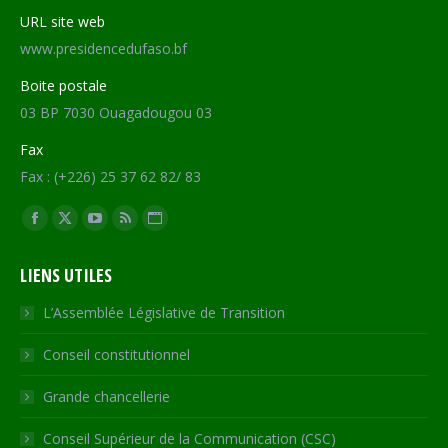
URL site web
www.presidencedufaso.bf
Boite postale
03 BP 7030 Ouagadougou 03
Fax
Fax : (+226) 25 37 62 82/ 83
Trouvez nous sur :
Facebook
X
YouTube
RSS
Site
page
page
page
page
Web
LIENS UTILES
opens
opens
opens
opens
page
in
in
in
in
opens
L’Assemblée Législative de Transition
new
new
new
new
in
Conseil constitutionnel
window
window
window
window
new
window
Grande chancellerie
Conseil Supérieur de la Communication (CSC)