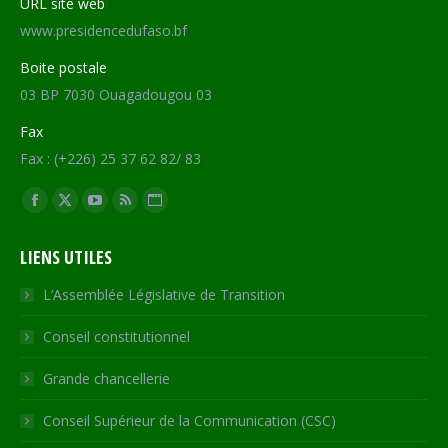
URL site web
www.presidencedufaso.bf
Boite postale
03 BP 7030 Ouagadougou 03
Fax
Fax : (+226) 25 37 62 82/ 83
Trouvez nous sur :
Facebook
X
YouTube
RSS
Site
page
page
page
page
Web
LIENS UTILES
opens
opens
opens
opens
page
in
in
in
in
opens
L’Assemblée Législative de Transition
new
new
new
new
in
Conseil constitutionnel
window
window
window
window
new
window
Grande chancellerie
Conseil Supérieur de la Communication (CSC)