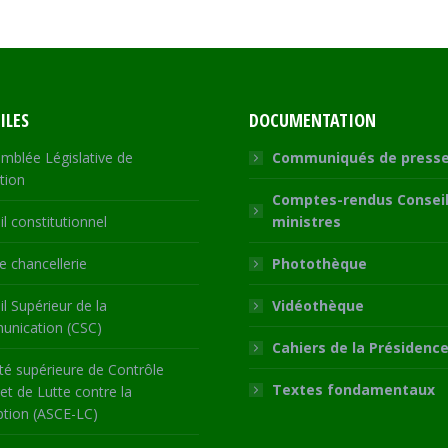
ILES
DOCUMENTATION
mblée Législative de
Communiqués de press
tion
Comptes-rendus Conseil
l constitutionnel
ministres
 chancellerie
Photothèque
l Supérieur de la
Vidéothèque
nication (CSC)
Cahiers de la Présidenc
té supérieure de Contrôle
Textes fondamentaux
 et de Lutte contre la
ption (ASCE-LC)