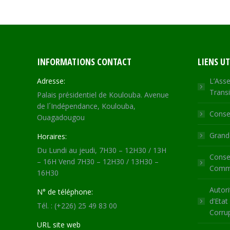
INFORMATIONS CONTACT
LIENS UT
Adresse:
L’Asse
Transi
Palais présidentiel de Koulouba. Avenue
de l´Indépendance, Koulouba,
Consei
Ouagadougou
Grande
Horaires:
Du Lundi au jeudi, 7H30 – 12H30 / 13H
Consei
– 16H Vend 7H30 – 12H30 / 13H30 –
Commu
16H30
Autori
N° de téléphone:
d’Etat
Tél. : (+226) 25 49 83 00
Corru
URL site web