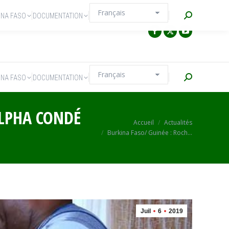
Recherche
INA FASO
DOCUMENTATION
Recherche
INA FASO
DOCUMENTATION
ALPHA CONDÉ
Vous êtes ici :
Accueil
Actualités
Burkina Faso/ Guinée : Roch…
Juil
6
2019