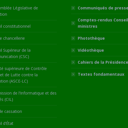
mblée Législative de
Communiqués de press
tion
Comptes-rendus Conseil
l constitutionnel
ministres
 chancellerie
Photothèque
l Supérieur de la
Vidéothèque
nication (CSC)
Cahiers de la Présidenc
té supérieure de Contrôle
Textes fondamentaux
 et de Lutte contre la
ption (ASCE-LC)
ssion de l’Informatique et des
és (CIL)
de cassation
l d’État