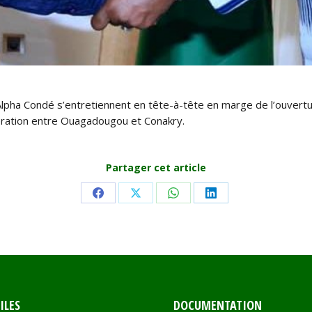
Alpha Condé s’entretiennent en tête-à-tête en marge de l’ouvertu
opération entre Ouagadougou et Conakry.
Partager cet article
Share
Share
Share
Share
on
on
on
on
Facebook
X
WhatsApp
LinkedIn
ILES
DOCUMENTATION