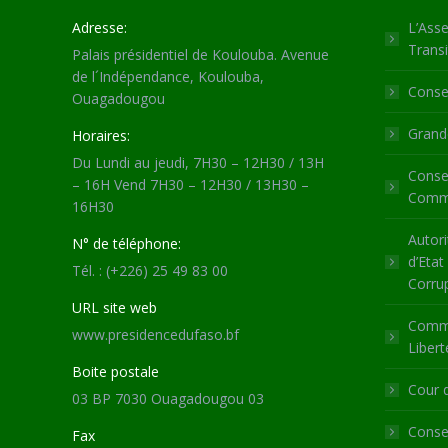
Adresse:
L’Asse
Transi
Palais présidentiel de Koulouba. Avenue
de l´Indépendance, Koulouba,
Consei
Ouagadougou
Grande
Horaires:
Du Lundi au jeudi, 7H30 – 12H30 / 13H
Consei
– 16H Vend 7H30 – 12H30 / 13H30 –
Commu
16H30
Autori
N° de téléphone:
d’Etat
Tél. : (+226) 25 49 83 00
Corru
URL site web
Commi
www.presidencedufaso.bf
Libert
Boite postale
Cour 
03 BP 7030 Ouagadougou 03
Consei
Fax