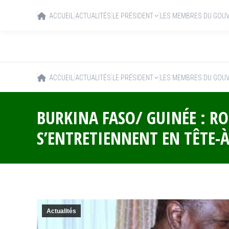
ACCUEIL
ACTUALITÉS
LE PRÉSIDENT
LES MEMBRES DU GOU
ACCUEIL
ACTUALITÉS
LE PRÉSIDENT
LES MEMBRES DU GOU
BURKINA FASO/ GUINÉE : R
S’ENTRETIENNENT EN TÊTE-À
Actualités