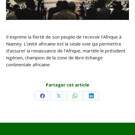
Il exprime la fierté de son peuple de recevoir l’Afrique à
Niamey. L’unité africaine est la seule voie qui permettra
d’assurer la renaissance de l’Afrique, martèle le président
nigérien, champion de la zone de libre échange
continentale africaine.
Partager cet article
Share
Share
Share
Share
on
on
on
on
Facebook
X
WhatsApp
LinkedIn