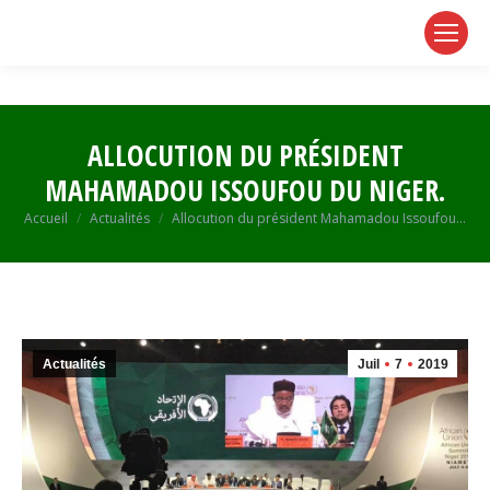
page
page
page
opens
opens
opens
in
in
in
new
new
new
window
window
window
ALLOCUTION DU PRÉSIDENT
MAHAMADOU ISSOUFOU DU NIGER.
Vous êtes ici :
Accueil
Actualités
Allocution du président Mahamadou Issoufou…
Actualités
Juil
7
2019