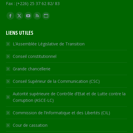
Fax : (+226) 25 37 62 82/ 83
Trouvez nous sur :
Facebook
X
YouTube
RSS
Site
page
page
page
page
Web
LIENS UTILES
opens
opens
opens
opens
page
in
in
in
in
opens
L’Assemblée Législative de Transition
new
new
new
new
in
Conseil constitutionnel
window
window
window
window
new
window
Grande chancellerie
Conseil Supérieur de la Communication (CSC)
Autorité supérieure de Contrôle d’Etat et de Lutte contre la
Corruption (ASCE-LC)
Commission de l’Informatique et des Libertés (CIL)
Cour de cassation