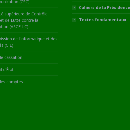
nication (CSC)
Cahiers de la Présidenc
té supérieure de Contrôle
Textes fondamentaux
 et de Lutte contre la
ption (ASCE-LC)
ssion de l’Informatique et des
és (CIL)
de cassation
l d’État
des comptes