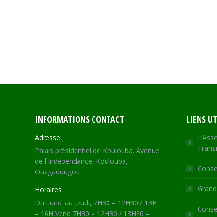
INFORMATIONS CONTACT
LIENS UT
Adresse:
L’Asse
Transi
Palais présidentiel de Koulouba. Avenue
de l´Indépendance, Koulouba,
Consei
Ouagadougou
Grande
Horaires:
Du Lundi au jeudi, 7H30 – 12H30 / 13H
Consei
– 16H Vend 7H30 – 12H30 / 13H30 –