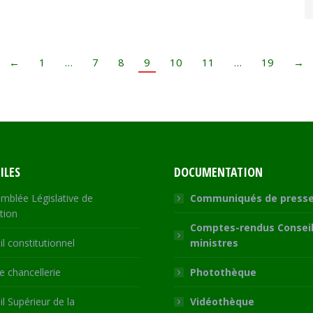
←
1
…
7
8
9
10
11
…
19
→
ILES
DOCUMENTATION
mblée Législative de
Communiqués de press
tion
Comptes-rendus Conseil
l constitutionnel
ministres
 chancellerie
Photothèque
l Supérieur de la
Vidéothèque