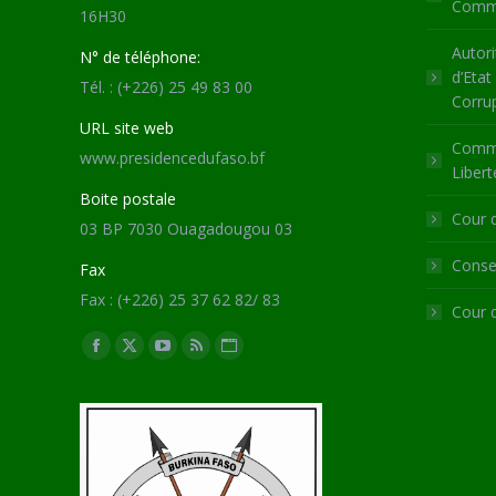
Commu
16H30
Autori
N° de téléphone:
d’Etat
Tél. : (+226) 25 49 83 00
Corru
URL site web
Commi
www.presidencedufaso.bf
Libert
Boite postale
Cour 
03 BP 7030 Ouagadougou 03
Consei
Fax
Fax : (+226) 25 37 62 82/ 83
Cour 
Trouvez nous sur :
Facebook
X
YouTube
RSS
Site
page
page
page
page
Web
opens
opens
opens
opens
page
in
in
in
in
opens
new
new
new
new
in