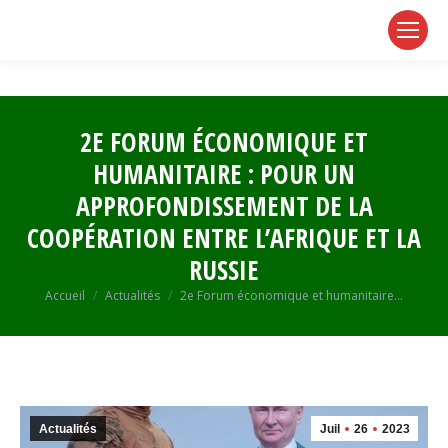
page
page
page
opens
opens
opens
in
in
in
new
new
new
window
window
window
2E FORUM ÉCONOMIQUE ET
HUMANITAIRE : POUR UN
APPROFONDISSEMENT DE LA
COOPÉRATION ENTRE L’AFRIQUE ET LA
RUSSIE
Vous êtes ici :
Accueil
Actualités
2e Forum économique et humanitaire…
Actualités
Juil
26
2023