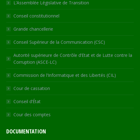
in
in
in
in
opens
L’Assemblée Législative de Transition
new
new
new
new
in
Conseil constitutionnel
window
window
window
window
new
window
Grande chancellerie
Conseil Supérieur de la Communication (CSC)
Autorité supérieure de Contrôle d’Etat et de Lutte contre la
Corruption (ASCE-LC)
Commission de l’Informatique et des Libertés (CIL)
Cour de cassation
Conseil d’État
Cour des comptes
DOCUMENTATION