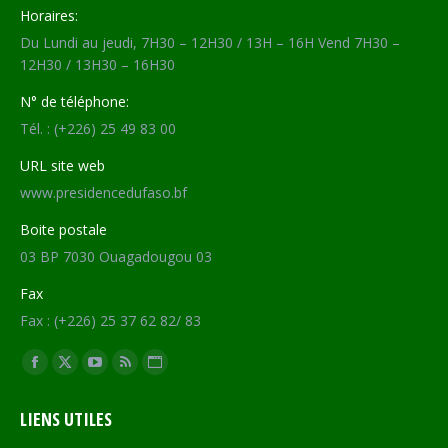
Horaires:
Du Lundi au jeudi, 7H30 – 12H30 / 13H – 16H Vend 7H30 –
12H30 / 13H30 – 16H30
N° de téléphone:
Tél. : (+226) 25 49 83 00
URL site web
www.presidencedufaso.bf
Boite postale
03 BP 7030 Ouagadougou 03
Fax
Fax : (+226) 25 37 62 82/ 83
Trouvez nous sur :
Facebook
X
YouTube
RSS
Site
page
page
page
page
Web
LIENS UTILES
opens
opens
opens
opens
page