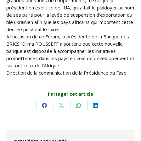
grandes questions de coopération », a expliqué le
président en exercice de l’UA, qui a fait le plaidoyer au nom
de ses pairs pour la levée de suspension d’exportation du
blé ukrainien afin que les pays africains qui importent cette
denrée puissent le faire.
A l’occasion de ce Forum, la présidente de la Banque des
BRICS, Dilma ROUSSEFF a soutenu que cette nouvelle
banque est disposée à accompagner les initiatives
prometteuses dans les pays en voie de développement et
surtout ceux de l’Afrique.
Direction de la communication de la Présidence du Faso
Partager cet article
Share
Share
Share
Share
on
on
on
on
Facebook
X
WhatsApp
LinkedIn