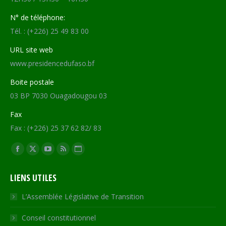
N° de téléphone:
Tél. : (+226) 25 49 83 00
URL site web
www.presidencedufaso.bf
Boite postale
03 BP 7030 Ouagadougou 03
Fax
Fax : (+226) 25 37 62 82/ 83
Trouvez nous sur :
Facebook
X
YouTube
RSS
Site
page
page
page
page
Web
LIENS UTILES
opens
opens
opens
opens
page
in
in
in
in
opens
L’Assemblée Législative de Transition
new
new
new
new
in
Conseil constitutionnel
window
window
window
window
new