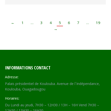
←
1
…
3
4
5
6
7
…
19
→
INFORMATIONS CONTACT
Adresse:
Palais présidentiel de Koulouba. Avenue de l´Indépendance,
Koulouba, Ouagadougou
Horaires:
Du Lundi au jeudi, 7H30 – 12H30 / 13H – 16H Vend 7H30 –
12H30 / 13H30 – 16H30