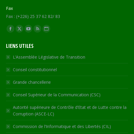
Fax
Fax : (+226) 25 37 62 82/ 83
Trouvez nous sur :
Facebook
X
YouTube
RSS
Site
page
page
page
page
Web
LIENS UTILES
opens
opens
opens
opens
page
in
in
in
in
opens
L’Assemblée Législative de Transition
new
new
new
new
in
Conseil constitutionnel
window
window
window
window
new
window
Grande chancellerie
Conseil Supérieur de la Communication (CSC)
Autorité supérieure de Contrôle d’Etat et de Lutte contre la
Corruption (ASCE-LC)
Commission de l’Informatique et des Libertés (CIL)