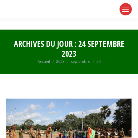
page
page
page
opens
opens
opens
in
in
in
new
new
new
window
window
window
ARCHIVES DU JOUR :
24 SEPTEMBRE
2023
Vous êtes ici :
Accueil
2023
septembre
24