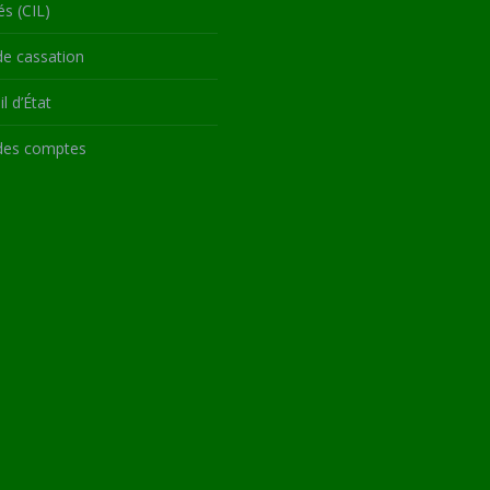
és (CIL)
de cassation
l d’État
des comptes