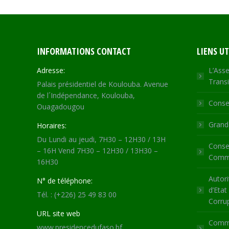
INFORMATIONS CONTACT
LIENS UT
Adresse:
L’Asse
Transi
Palais présidentiel de Koulouba. Avenue
de l´Indépendance, Koulouba,
Consei
Ouagadougou
Grande
Horaires:
Du Lundi au jeudi, 7H30 – 12H30 / 13H
Consei
– 16H Vend 7H30 – 12H30 / 13H30 –
Commu
16H30
Autori
N° de téléphone:
d’Etat
Tél. : (+226) 25 49 83 00
Corru
URL site web
Commi
www.presidencedufaso.bf