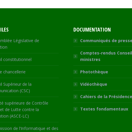
ILES
DOCUMENTATION
mblée Législative de
Communiqués de press
tion
Comptes-rendus Conseil
l constitutionnel
ministres
 chancellerie
Photothèque
l Supérieur de la
Vidéothèque
nication (CSC)
Cahiers de la Présidenc
té supérieure de Contrôle
Textes fondamentaux
 et de Lutte contre la
ption (ASCE-LC)
ssion de l’Informatique et des