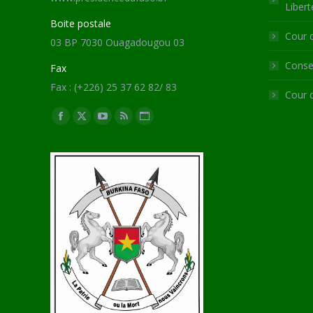
Libert
Boite postale
Cour 
03 BP 7030 Ouagadougou 03
Consei
Fax
Fax : (+226) 25 37 62 82/ 83
Cour 
Trouvez nous sur :
Facebook
X
YouTube
RSS
Site
page
page
page
page
Web
opens
opens
opens
opens
page
in
in
in
in
opens
new
new
new
new
in
window
window
window
window
new
window