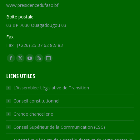
www.presidencedufaso.bf
Boite postale
03 BP 7030 Ouagadougou 03
Fax
Fax : (+226) 25 37 62 82/ 83
Trouvez nous sur :
Facebook
X
YouTube
RSS
Site
page
page
page
page
Web
LIENS UTILES
opens
opens
opens
opens
page
in
in
in
in
opens
L’Assemblée Législative de Transition
new
new
new
new
in
Conseil constitutionnel
window
window
window
window
new
window
Grande chancellerie
Conseil Supérieur de la Communication (CSC)