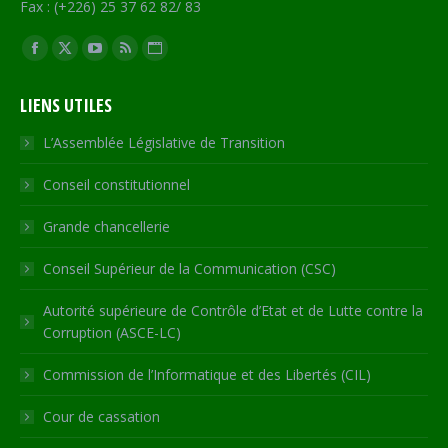
Fax : (+226) 25 37 62 82/ 83
Trouvez nous sur :
Facebook
X
YouTube
RSS
Site
page
page
page
page
Web
LIENS UTILES
opens
opens
opens
opens
page
in
in
in
in
opens
L’Assemblée Législative de Transition
new
new
new
new
in
Conseil constitutionnel
window
window
window
window
new
window
Grande chancellerie
Conseil Supérieur de la Communication (CSC)
Autorité supérieure de Contrôle d’Etat et de Lutte contre la
Corruption (ASCE-LC)
Commission de l’Informatique et des Libertés (CIL)
Cour de cassation