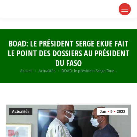
page
page
page
opens
opens
opens
in
in
in
new
new
new
window
window
window
BOAD: LE PRÉSIDENT SERGE EKUE FAIT
LE POINT DES DOSSIERS AU PRÉSIDENT
DU FASO
Vous êtes ici :
Accueil
Actualités
BOAD: le président Serge Ekue…
Actualités
Jan
9
2022