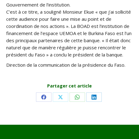
Gouvernement de l’institution.
C’est à ce titre, a souligné Monsieur Ekue « que j’ai sollicité
cette audience pour faire une mise au point et de
coordination de nos actions ». La BOAD est l’institution de
financement de l’espace UEMOA et le Burkina Faso est l’un
des principaux partenaires de cette banque. « Il était donc
naturel que de manière régulière je puisse rencontrer le
président du Faso » a conclu le président de la banque.
Direction de la communication de la présidence du Faso.
Partager cet article
Share
Share
Share
Share
on
on
on
on
Facebook
X
WhatsApp
LinkedIn