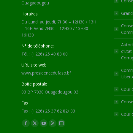
Consei
Ouagadougou
Grande
Horaires:
Du Lundi au jeudi, 7H30 – 12H30 / 13H
Consei
– 16H Vend 7H30 – 12H30 / 13H30 –
Commu
16H30
Autori
N° de téléphone:
d’Etat
Tél. : (+226) 25 49 83 00
Corru
URL site web
Commi
www.presidencedufaso.bf
Libert
Boite postale
Cour 
03 BP 7030 Ouagadougou 03
Consei
Fax
Fax : (+226) 25 37 62 82/ 83
Cour 
Trouvez nous sur :
Facebook
X
YouTube
RSS
Site