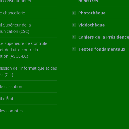
l constitutionnel
ministres
 chancellerie
Photothèque
l Supérieur de la
Vidéothèque
nication (CSC)
Cahiers de la Présidenc
té supérieure de Contrôle
Textes fondamentaux
 et de Lutte contre la
ption (ASCE-LC)
ssion de l’Informatique et des
és (CIL)
de cassation
l d’État
des comptes