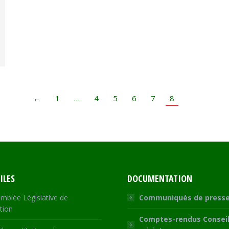
←
1
…
4
5
6
7
8
ILES
DOCUMENTATION
mblée Législative de
Communiqués de press
tion
Comptes-rendus Conseil