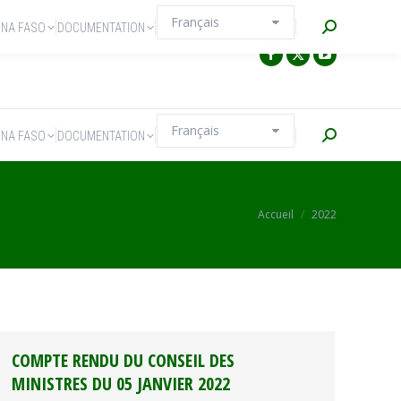
Recherche
INA FASO
DOCUMENTATION
Recherche
INA FASO
DOCUMENTATION
Vous êtes ici :
Accueil
2022
COMPTE RENDU DU CONSEIL DES
MINISTRES DU 05 JANVIER 2022