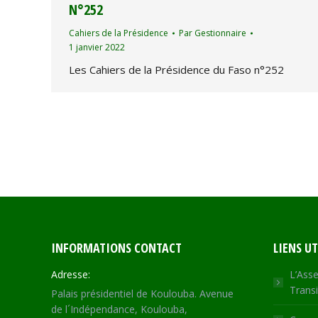
N°252
Cahiers de la Présidence
Par
Gestionnaire
1 janvier 2022
Les Cahiers de la Présidence du Faso n°252
INFORMATIONS CONTACT
LIENS UT
Adresse:
L’Asse
Transi
Palais présidentiel de Koulouba. Avenue
de l´Indépendance, Koulouba,