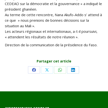
CEDEAO sur la démocratie et la gouvernance » a indiqué le
président ghanéen.
Au terme de cette rencontre, Nana Akufo-Addo s’ attend à
ce que » nous prenions de bonnes décisions sur la
situation au Mali ».
Les acteurs régionaux et internationaux, a-t-il poursuivi,
« attendent les résultats de notre réunion ».
Direction de la communication de la présidence du Faso.
Partager cet article
Share
Share
Share
Share
on
on
on
on
Facebook
X
WhatsApp
LinkedIn