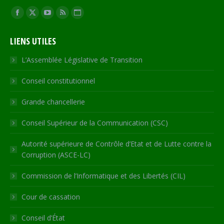
Trouvez nous sur :
Facebook
X
YouTube
RSS
Site
page
page
page
page
Web
LIENS UTILES
opens
opens
opens
opens
page
in
in
in
in
opens
L’Assemblée Législative de Transition
new
new
new
new
in
Conseil constitutionnel
window
window
window
window
new
window
Grande chancellerie
Conseil Supérieur de la Communication (CSC)
Autorité supérieure de Contrôle d’Etat et de Lutte contre la
Corruption (ASCE-LC)
Commission de l’Informatique et des Libertés (CIL)
Cour de cassation
Conseil d’État