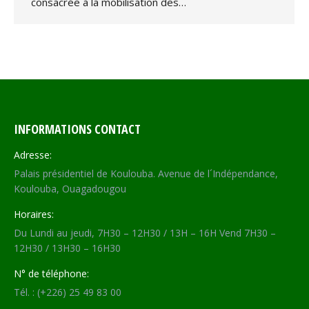
consacrée à la mobilisation des…
INFORMATIONS CONTACT
Adresse:
Palais présidentiel de Koulouba. Avenue de l´Indépendance,
Koulouba, Ouagadougou
Horaires:
Du Lundi au jeudi, 7H30 – 12H30 / 13H – 16H Vend 7H30 –
12H30 / 13H30 – 16H30
N° de téléphone:
Tél. : (+226) 25 49 83 00