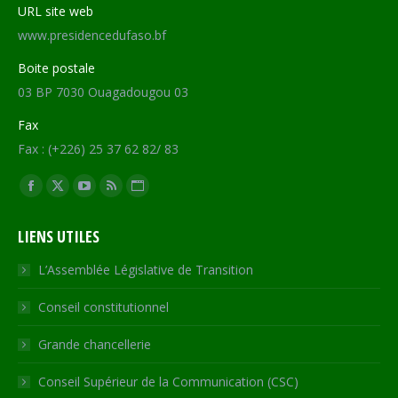
URL site web
www.presidencedufaso.bf
Boite postale
03 BP 7030 Ouagadougou 03
Fax
Fax : (+226) 25 37 62 82/ 83
Trouvez nous sur :
Facebook
X
YouTube
RSS
Site
page
page
page
page
Web
LIENS UTILES
opens
opens
opens
opens
page
in
in
in
in
opens
L’Assemblée Législative de Transition
new
new
new
new
in
Conseil constitutionnel
window
window
window
window
new
window
Grande chancellerie
Conseil Supérieur de la Communication (CSC)