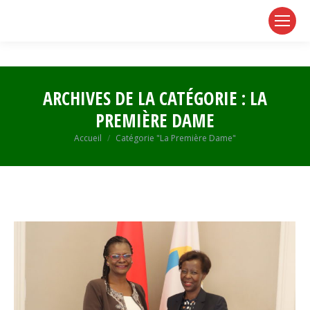
page
page
page
opens
opens
opens
in
in
in
new
new
new
window
window
window
ARCHIVES DE LA CATÉGORIE :
LA
PREMIÈRE DAME
Vous êtes ici :
Accueil
Catégorie "La Première Dame"