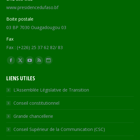
www.presidencedufaso.bf
Boite postale
03 BP 7030 Ouagadougou 03
Fax
Fax : (+226) 25 37 62 82/ 83
Trouvez nous sur :
Facebook
X
YouTube
RSS
Site
page
page
page
page
Web
LIENS UTILES
opens
opens
opens
opens
page
in
in
in
in
opens
L’Assemblée Législative de Transition
new
new
new
new
in
Conseil constitutionnel
window
window
window
window
new
window
Grande chancellerie
Conseil Supérieur de la Communication (CSC)