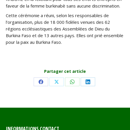
faveur de la femme burkinabè sans aucune discrimination.
Cette cérémonie a réuni, selon les responsables de
l’organisation, plus de 18 000 fidèles venues des 62
régions ecclésiastiques des Assemblées de Dieu du
Burkina Faso et de 13 autres pays. Elles ont prié ensemble
pour la paix au Burkina Faso.
Partager cet article
Share
Share
Share
Share
on
on
on
on
Facebook
X
WhatsApp
LinkedIn
INFORMATIONS CONTACT