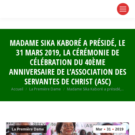
page
page
page
opens
opens
opens
in
in
in
new
new
new
window
window
window
MADAME SIKA KABORÉ A PRÉSIDÉ, LE
31 MARS 2019, LA CÉRÉMONIE DE
CÉLÉBRATION DU 40ÈME
ANNIVERSAIRE DE L’ASSOCIATION DES
SERVANTES DE CHRIST (ASC)
Vous êtes ici :
Accueil
La Première Dame
Madame Sika Kaboré a présidé,…
La Première Dame
Mar
31
2019