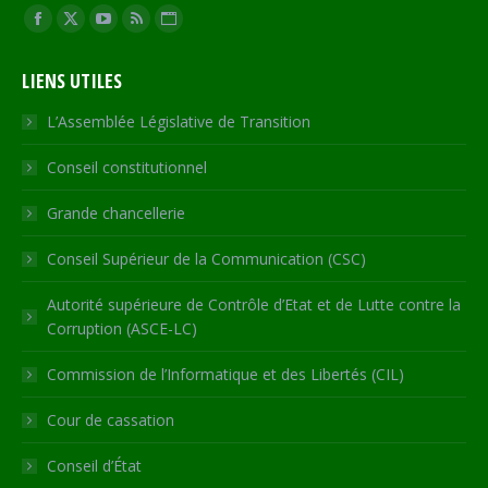
Trouvez nous sur :
Facebook
X
YouTube
RSS
Site
page
page
page
page
Web
LIENS UTILES
opens
opens
opens
opens
page
in
in
in
in
opens
L’Assemblée Législative de Transition
new
new
new
new
in
Conseil constitutionnel
window
window
window
window
new
window
Grande chancellerie
Conseil Supérieur de la Communication (CSC)
Autorité supérieure de Contrôle d’Etat et de Lutte contre la
Corruption (ASCE-LC)
Commission de l’Informatique et des Libertés (CIL)
Cour de cassation
Conseil d’État