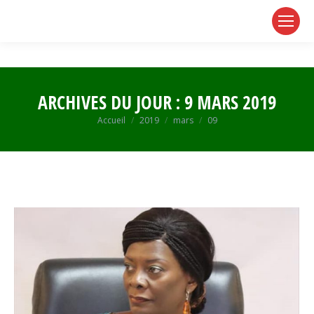
page
page
page
opens
opens
opens
in
in
in
new
new
new
window
window
window
ARCHIVES DU JOUR :
9 MARS 2019
Vous êtes ici :
Accueil
2019
mars
09