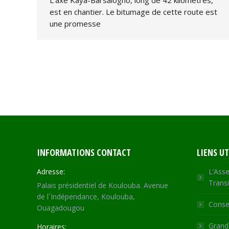
L’axe Kaya-Barsalogho, long de 42 kilomètres,
est en chantier. Le bitumage de cette route est
une promesse
INFORMATIONS CONTACT
LIENS UT
Adresse:
L’Asse
Transi
Palais présidentiel de Koulouba. Avenue
de l´Indépendance, Koulouba,
Consei
Ouagadougou
Grande
Horaires: