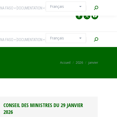
Recherche
INA FASO
DOCUMENTATION
Recherche
INA FASO
DOCUMENTATION
Vous êtes ici :
Accueil
2026
janvier
CONSEIL DES MINISTRES DU 29 JANVIER
2026