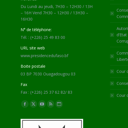
Du Lundi au jeudi, 7H30 – 12H30 / 13H
Consei
– 16H Vend 7H30 – 12H30 / 13H30 –
Commu
16H30
Autori
N° de téléphone:
d’Etat
Tél. : (+226) 25 49 83 00
Corru
URL site web
Commi
www.presidencedufaso.bf
Libert
Boite postale
Cour 
03 BP 7030 Ouagadougou 03
Consei
Fax
Fax : (+226) 25 37 62 82/ 83
Cour 
Trouvez nous sur :
Facebook
X
YouTube
RSS
Site
page
page
page
page
Web
opens
opens
opens
opens
page