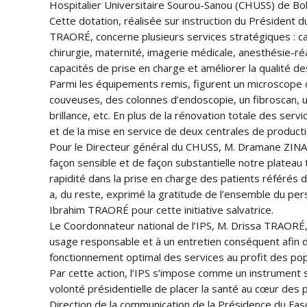
Hospitalier Universitaire Sourou-Sanou (CHUSS) de Bo
Cette dotation, réalisée sur instruction du Président du
TRAORÉ, concerne plusieurs services stratégiques : ca
chirurgie, maternité, imagerie médicale, anesthésie-réan
capacités de prise en charge et améliorer la qualité de
Parmi les équipements remis, figurent un microscope 
couveuses, des colonnes d’endoscopie, un fibroscan, un
brillance, etc. En plus de la rénovation totale des serv
et de la mise en service de deux centrales de productio
Pour le Directeur général du CHUSS, M. Dramane ZINA, c
façon sensible et de façon substantielle notre plateau t
rapidité dans la prise en charge des patients référés 
a, du reste, exprimé la gratitude de l’ensemble du per
Ibrahim TRAORÉ pour cette initiative salvatrice.
Le Coordonnateur national de l’IPS, M. Drissa TRAORÉ, à 
usage responsable et à un entretien conséquent afin d
fonctionnement optimal des services au profit des pop
Par cette action, l’IPS s’impose comme un instrument s
volonté présidentielle de placer la santé au cœur des p
Direction de la communication de la Présidence du Fas