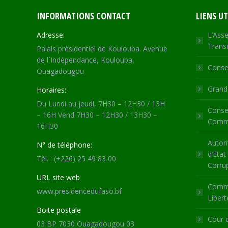
INFORMATIONS CONTACT
LIENS UT
Adresse:
L’Asse
Transi
Palais présidentiel de Koulouba. Avenue
de l´Indépendance, Koulouba,
Consei
Ouagadougou
Grande
Horaires:
Du Lundi au jeudi, 7H30 – 12H30 / 13H
Consei
– 16H Vend 7H30 – 12H30 / 13H30 –
Commu
16H30
Autori
N° de téléphone:
d’Etat
Tél. : (+226) 25 49 83 00
Corru
URL site web
Commi
www.presidencedufaso.bf
Libert
Boite postale
Cour 
03 BP 7030 Ouagadougou 03