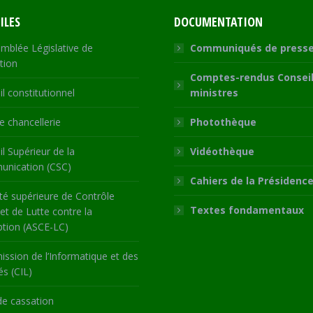
ILES
DOCUMENTATION
mblée Législative de
Communiqués de press
tion
Comptes-rendus Conseil
l constitutionnel
ministres
 chancellerie
Photothèque
l Supérieur de la
Vidéothèque
nication (CSC)
Cahiers de la Présidenc
té supérieure de Contrôle
Textes fondamentaux
 et de Lutte contre la
ption (ASCE-LC)
ssion de l’Informatique et des
és (CIL)
de cassation