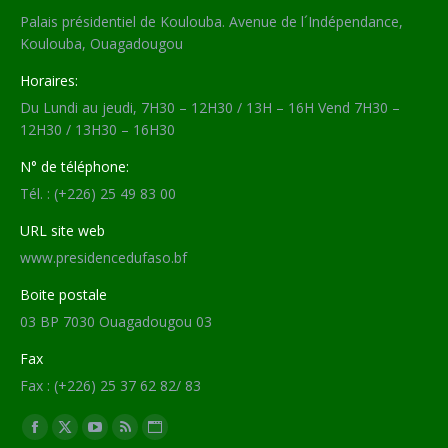
Palais présidentiel de Koulouba. Avenue de l´Indépendance,
Koulouba, Ouagadougou
Horaires:
Du Lundi au jeudi, 7H30 – 12H30 / 13H – 16H Vend 7H30 –
12H30 / 13H30 – 16H30
N° de téléphone:
Tél. : (+226) 25 49 83 00
URL site web
www.presidencedufaso.bf
Boite postale
03 BP 7030 Ouagadougou 03
Fax
Fax : (+226) 25 37 62 82/ 83
Trouvez nous sur :
Facebook
X
YouTube
RSS
Site