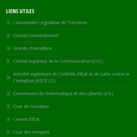
page
page
page
page
Web
LIENS UTILES
opens
opens
opens
opens
page
in
in
in
in
opens
L’Assemblée Législative de Transition
new
new
new
new
in
Conseil constitutionnel
window
window
window
window
new
window
Grande chancellerie
Conseil Supérieur de la Communication (CSC)
Autorité supérieure de Contrôle d’Etat et de Lutte contre la
Corruption (ASCE-LC)
Commission de l’Informatique et des Libertés (CIL)
Cour de cassation
Conseil d’État
Cour des comptes