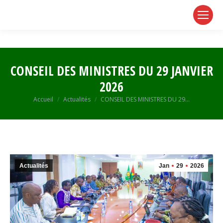
page
page
page
opens
opens
opens
in
in
in
new
new
new
window
window
window
CONSEIL DES MINISTRES DU 29 JANVIER
2026
Vous êtes ici :
Accueil
Actualités
CONSEIL DES MINISTRES DU 29…
Actualités
Jan
29
2026