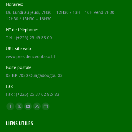
Horaires:
Du Lundi au jeudi, 7H30 – 12H30 / 13H – 16H Vend 7H30 –
12H30 / 13H30 – 16H30
N° de téléphone:
Tél. : (+226) 25 49 83 00
URL site web
www.presidencedufaso.bf
Boite postale
03 BP 7030 Ouagadougou 03
Fax
Fax : (+226) 25 37 62 82/ 83
Trouvez nous sur :
Facebook
X
YouTube
RSS
Site
page
page
page
page
Web
LIENS UTILES
opens
opens
opens
opens
page