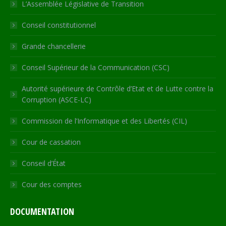
in
in
in
in
opens
L’Assemblée Législative de Transition
new
new
new
new
in
Conseil constitutionnel
window
window
window
window
new
window
Grande chancellerie
Conseil Supérieur de la Communication (CSC)
Autorité supérieure de Contrôle d’Etat et de Lutte contre la
Corruption (ASCE-LC)
Commission de l’Informatique et des Libertés (CIL)
Cour de cassation
Conseil d’État
Cour des comptes
DOCUMENTATION