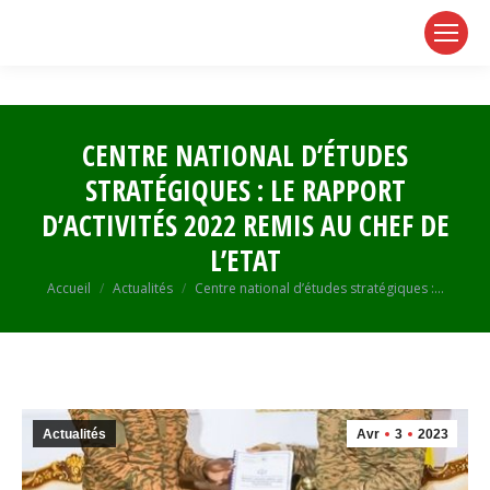
page
page
page
opens
opens
opens
in
in
in
new
new
new
window
window
window
CENTRE NATIONAL D’ÉTUDES
STRATÉGIQUES : LE RAPPORT
D’ACTIVITÉS 2022 REMIS AU CHEF DE
L’ETAT
Vous êtes ici :
Accueil
Actualités
Centre national d’études stratégiques :…
Actualités
Avr
3
2023