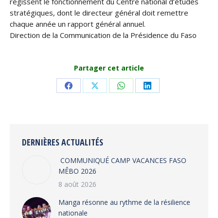
régissent le fonctionnement du Centre national d’études
stratégiques, dont le directeur général doit remettre
chaque année un rapport général annuel.
Direction de la Communication de la Présidence du Faso
Partager cet article
Share
Share
Share
Share
on
on
on
on
Facebook
X
WhatsApp
LinkedIn
DERNIÈRES ACTUALITÉS
COMMUNIQUÉ CAMP VACANCES FASO
MÊBO 2026
8 août 2026
Manga résonne au rythme de la résilience
nationale