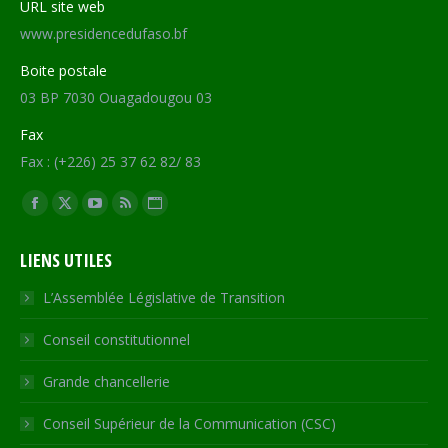
URL site web
www.presidencedufaso.bf
Boite postale
03 BP 7030 Ouagadougou 03
Fax
Fax : (+226) 25 37 62 82/ 83
Trouvez nous sur :
Facebook
X
YouTube
RSS
Site
page
page
page
page
Web
LIENS UTILES
opens
opens
opens
opens
page
in
in
in
in
opens
L’Assemblée Législative de Transition
new
new
new
new
in
Conseil constitutionnel
window
window
window
window
new
window
Grande chancellerie
Conseil Supérieur de la Communication (CSC)