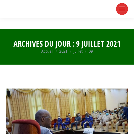
page
page
page
opens
opens
opens
in
in
in
new
new
new
window
window
window
ARCHIVES DU JOUR :
9 JUILLET 2021
Vous êtes ici :
Accueil
2021
juillet
09