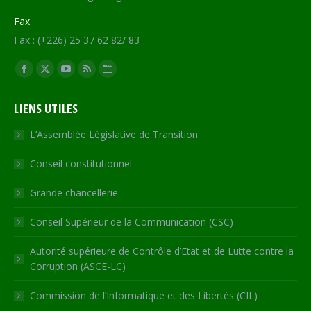
Fax
Fax : (+226) 25 37 62 82/ 83
Trouvez nous sur :
Facebook
X
YouTube
RSS
Site
page
page
page
page
Web
LIENS UTILES
opens
opens
opens
opens
page
in
in
in
in
opens
L’Assemblée Législative de Transition
new
new
new
new
in
Conseil constitutionnel
window
window
window
window
new
window
Grande chancellerie
Conseil Supérieur de la Communication (CSC)
Autorité supérieure de Contrôle d’Etat et de Lutte contre la
Corruption (ASCE-LC)
Commission de l’Informatique et des Libertés (CIL)