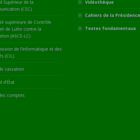
l Supérieur de la
Vidéothèque
nication (CSC)
Cahiers de la Présidenc
té supérieure de Contrôle
Textes fondamentaux
 et de Lutte contre la
ption (ASCE-LC)
ssion de l’Informatique et des
és (CIL)
de cassation
l d’État
des comptes