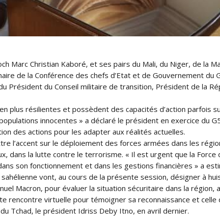
ch Marc Christian Kaboré, et ses pairs du Mali, du Niger, de la M
naire de la Conférence des chefs d’Etat et de Gouvernement du G5 S
u Président du Conseil militaire de transition, Président de la R
n plus résilientes et possèdent des capacités d’action parfois s
pulations innocentes » a déclaré le président en exercice du G5 Sah
n des actions pour les adapter aux réalités actuelles.
tre l’accent sur le déploiement des forces armées dans les région
x, dans la lutte contre le terrorisme. « Il est urgent que la Forc
s son fonctionnement et dans les gestions financières » a estimé
sahélienne vont, au cours de la présente session, désigner à huis 
nuel Macron, pour évaluer la situation sécuritaire dans la région
ette rencontre virtuelle pour témoigner sa reconnaissance et cell
 du Tchad, le président Idriss Deby Itno, en avril dernier.