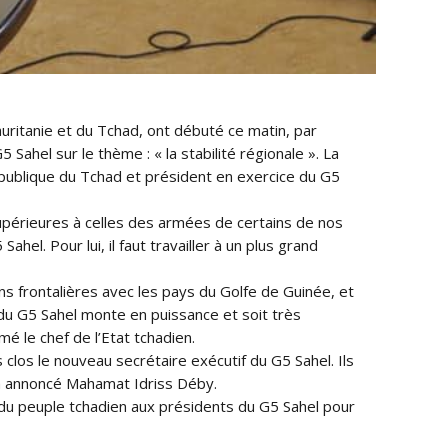
auritanie et du Tchad, ont débuté ce matin, par
ahel sur le thème : « la stabilité régionale ». La
épublique du Tchad et président en exercice du G5
upérieures à celles des armées de certains de nos
el. Pour lui, il faut travailler à un plus grand
s frontalières avec les pays du Golfe de Guinée, et
e du G5 Sahel monte en puissance et soit très
 le chef de l’Etat tchadien.
clos le nouveau secrétaire exécutif du G5 Sahel. Ils
, a annoncé Mahamat Idriss Déby.
e du peuple tchadien aux présidents du G5 Sahel pour