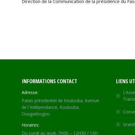
Direction de la Communication de la présidence du Fas
INFORMATIONS CONTACT
LIENS UT
Adresse:
L’Asse
Transi
Palais présidentiel de Koulouba. Avenue
de l´Indépendance, Koulouba,
Consei
Ouagadougou
Grande
Horaires:
Du Lundi au jeudi, 7H30 – 12H30 / 13H