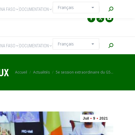
Recherche
INA FASO
DOCUMENTATION
Recherche
INA FASO
DOCUMENTATION
UX
Vous êtes ici :
Accueil
Actualités
5e session extraordinaire du G5…
Juil
9
2021