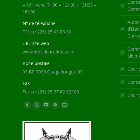
Consei
– 16H Vend 7H30 – 12H30 / 13H30 –
Commu
16H30
Autori
N° de téléphone:
d’Etat
Tél. : (+226) 25 49 83 00
Corru
URL site web
Commi
www.presidencedufaso.bf
Libert
Boite postale
Cour 
03 BP 7030 Ouagadougou 03
Consei
Fax
Fax : (+226) 25 37 62 82/ 83
Cour 
Trouvez nous sur :
Facebook
X
YouTube
RSS
Site
page
page
page
page
Web
opens
opens
opens
opens
page
in
in
in
in
opens