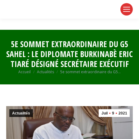
page
page
page
opens
opens
opens
in
in
in
new
new
new
window
window
window
5E SOMMET EXTRAORDINAIRE DU G5
SAHEL : LE DIPLOMATE BURKINABÈ ERIC
TIARÉ DÉSIGNÉ SECRÉTAIRE EXÉCUTIF
Vous êtes ici :
Accueil
Actualités
5e sommet extraordinaire du G5…
Actualités
Juil
9
2021