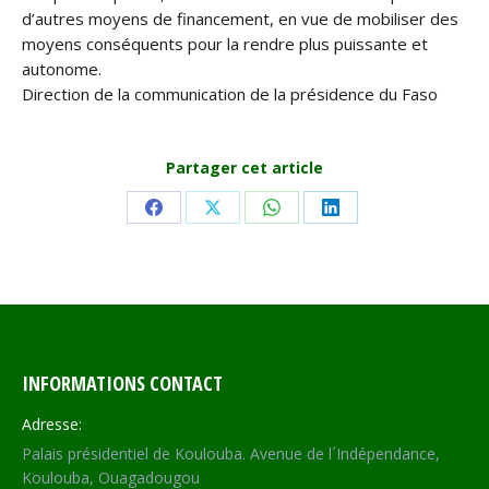
d’autres moyens de financement, en vue de mobiliser des
moyens conséquents pour la rendre plus puissante et
autonome.
Direction de la communication de la présidence du Faso
Partager cet article
Share
Share
Share
Share
on
on
on
on
Facebook
X
WhatsApp
LinkedIn
INFORMATIONS CONTACT
Adresse:
Palais présidentiel de Koulouba. Avenue de l´Indépendance,
Koulouba, Ouagadougou