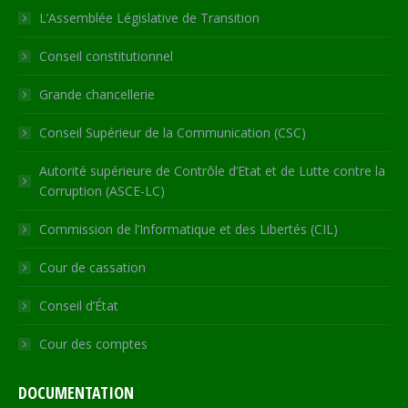
in
in
in
in
opens
L’Assemblée Législative de Transition
new
new
new
new
in
Conseil constitutionnel
window
window
window
window
new
window
Grande chancellerie
Conseil Supérieur de la Communication (CSC)
Autorité supérieure de Contrôle d’Etat et de Lutte contre la
Corruption (ASCE-LC)
Commission de l’Informatique et des Libertés (CIL)
Cour de cassation
Conseil d’État
Cour des comptes
DOCUMENTATION