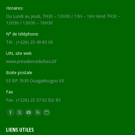
Horaires:
Du Lundi au jeudi, 7H30 – 12H30 / 13H – 16H Vend 7H30 –
12H30 / 13H30 – 16H30
N° de téléphone:
Tél. : (+226) 25 49 83 00
URL site web
www.presidencedufaso.bf
Boite postale
03 BP 7030 Ouagadougou 03
Fax
Fax : (+226) 25 37 62 82/ 83
Trouvez nous sur :
Facebook
X
YouTube
RSS
Site
page
page
page
page
Web
LIENS UTILES
opens
opens
opens
opens
page