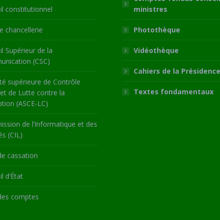
l constitutionnel
ministres
 chancellerie
Photothèque
l Supérieur de la
Vidéothèque
nication (CSC)
Cahiers de la Présidenc
té supérieure de Contrôle
Textes fondamentaux
 et de Lutte contre la
ption (ASCE-LC)
ssion de l’Informatique et des
és (CIL)
de cassation
l d’État
des comptes