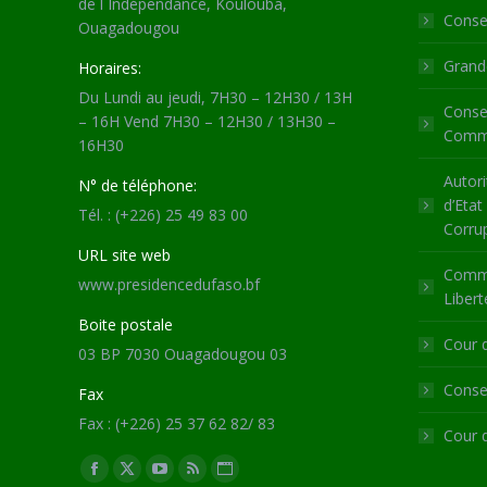
de l´Indépendance, Koulouba,
Consei
Ouagadougou
Grande
Horaires:
Du Lundi au jeudi, 7H30 – 12H30 / 13H
Consei
– 16H Vend 7H30 – 12H30 / 13H30 –
Commu
16H30
Autori
N° de téléphone:
d’Etat
Tél. : (+226) 25 49 83 00
Corru
URL site web
Commi
www.presidencedufaso.bf
Libert
Boite postale
Cour 
03 BP 7030 Ouagadougou 03
Consei
Fax
Fax : (+226) 25 37 62 82/ 83
Cour 
Trouvez nous sur :
Facebook
X
YouTube
RSS
Site