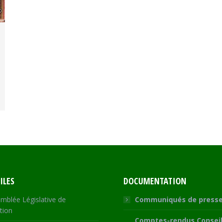
ILES
DOCUMENTATION
mblée Législative de
Communiqués de press
tion
Comptes-rendus Conseil