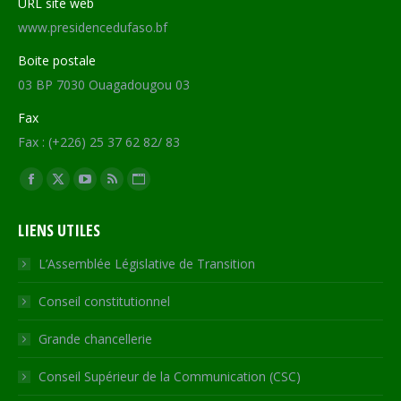
URL site web
www.presidencedufaso.bf
Boite postale
03 BP 7030 Ouagadougou 03
Fax
Fax : (+226) 25 37 62 82/ 83
Trouvez nous sur :
Facebook
X
YouTube
RSS
Site
page
page
page
page
Web
LIENS UTILES
opens
opens
opens
opens
page
in
in
in
in
opens
L’Assemblée Législative de Transition
new
new
new
new
in
Conseil constitutionnel
window
window
window
window
new
window
Grande chancellerie
Conseil Supérieur de la Communication (CSC)