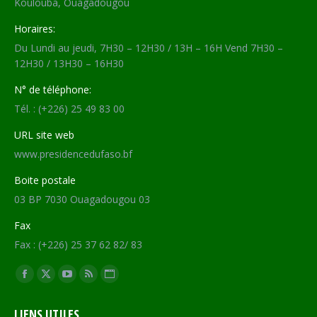
Koulouba, Ouagadougou
Horaires:
Du Lundi au jeudi, 7H30 – 12H30 / 13H – 16H Vend 7H30 –
12H30 / 13H30 – 16H30
N° de téléphone:
Tél. : (+226) 25 49 83 00
URL site web
www.presidencedufaso.bf
Boite postale
03 BP 7030 Ouagadougou 03
Fax
Fax : (+226) 25 37 62 82/ 83
Trouvez nous sur :
Facebook
X
YouTube
RSS
Site
page
page
page
page
Web
LIENS UTILES