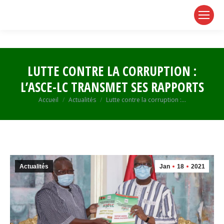
page
page
page
opens
opens
opens
in
in
in
new
new
new
window
window
window
LUTTE CONTRE LA CORRUPTION :
L’ASCE-LC TRANSMET SES RAPPORTS
Vous êtes ici :
Accueil
Actualités
Lutte contre la corruption :…
Actualités
Jan
18
2021