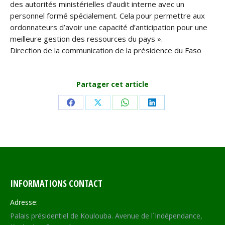
des autorités ministérielles d’audit interne avec un
personnel formé spécialement. Cela pour permettre aux
ordonnateurs d’avoir une capacité d’anticipation pour une
meilleure gestion des ressources du pays ».
Direction de la communication de la présidence du Faso
Partager cet article
Share
Share
Share
Share
on
on
on
on
Facebook
X
WhatsApp
LinkedIn
INFORMATIONS CONTACT
Adresse:
Palais présidentiel de Koulouba. Avenue de l´Indépendance,