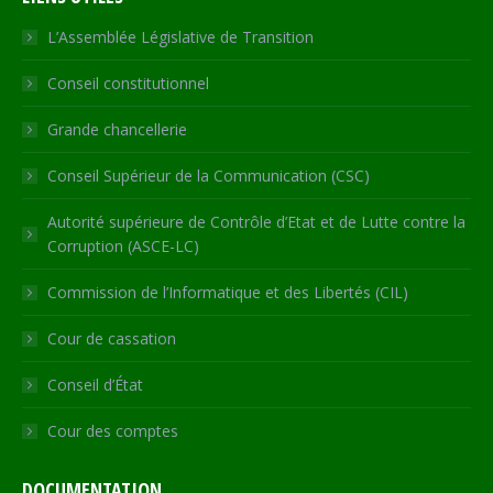
opens
opens
opens
opens
page
in
in
in
in
opens
L’Assemblée Législative de Transition
new
new
new
new
in
Conseil constitutionnel
window
window
window
window
new
window
Grande chancellerie
Conseil Supérieur de la Communication (CSC)
Autorité supérieure de Contrôle d’Etat et de Lutte contre la
Corruption (ASCE-LC)
Commission de l’Informatique et des Libertés (CIL)
Cour de cassation
Conseil d’État
Cour des comptes
DOCUMENTATION