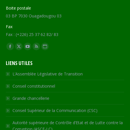
Boite postale
03 BP 7030 Ouagadougou 03
Fax
Fax : (+226) 25 37 62 82/ 83
Trouvez nous sur :
Facebook
X
YouTube
RSS
Site
page
page
page
page
Web
LIENS UTILES
opens
opens
opens
opens
page
in
in
in
in
opens
L’Assemblée Législative de Transition
new
new
new
new
in
Conseil constitutionnel
window
window
window
window
new
window
Grande chancellerie
Conseil Supérieur de la Communication (CSC)
Autorité supérieure de Contrôle d’Etat et de Lutte contre la
Corruption (ASCE-LC)