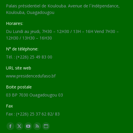
Palais présidentiel de Koulouba. Avenue de l´Indépendance,
Koulouba, Ouagadougou
Horaires:
Du Lundi au jeudi, 7H30 – 12H30 / 13H – 16H Vend 7H30 –
12H30 / 13H30 – 16H30
N° de téléphone:
Tél. : (+226) 25 49 83 00
URL site web
www.presidencedufaso.bf
Boite postale
03 BP 7030 Ouagadougou 03
Fax
Fax : (+226) 25 37 62 82/ 83
Trouvez nous sur :
Facebook
X
YouTube
RSS
Site