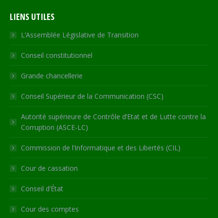
page
page
page
page
Web
LIENS UTILES
opens
opens
opens
opens
page
in
in
in
in
opens
L’Assemblée Législative de Transition
new
new
new
new
in
Conseil constitutionnel
window
window
window
window
new
window
Grande chancellerie
Conseil Supérieur de la Communication (CSC)
Autorité supérieure de Contrôle d’Etat et de Lutte contre la
Corruption (ASCE-LC)
Commission de l’Informatique et des Libertés (CIL)
Cour de cassation
Conseil d’État
Cour des comptes