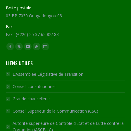
Boite postale
03 BP 7030 Ouagadougou 03
Fax
Fax : (+226) 25 37 62 82/ 83
Trouvez nous sur :
Facebook
X
YouTube
RSS
Site
page
page
page
page
Web
LIENS UTILES
opens
opens
opens
opens
page
in
in
in
in
opens
L’Assemblée Législative de Transition
new
new
new
new
in
Conseil constitutionnel
window
window
window
window
new
window
Grande chancellerie
Conseil Supérieur de la Communication (CSC)
Autorité supérieure de Contrôle d’Etat et de Lutte contre la
Corruption (ASCE-LC)