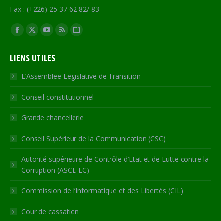
Fax : (+226) 25 37 62 82/ 83
Trouvez nous sur :
Facebook
X
YouTube
RSS
Site
page
page
page
page
Web
LIENS UTILES
opens
opens
opens
opens
page
in
in
in
in
opens
L’Assemblée Législative de Transition
new
new
new
new
in
Conseil constitutionnel
window
window
window
window
new
window
Grande chancellerie
Conseil Supérieur de la Communication (CSC)
Autorité supérieure de Contrôle d’Etat et de Lutte contre la
Corruption (ASCE-LC)
Commission de l’Informatique et des Libertés (CIL)
Cour de cassation