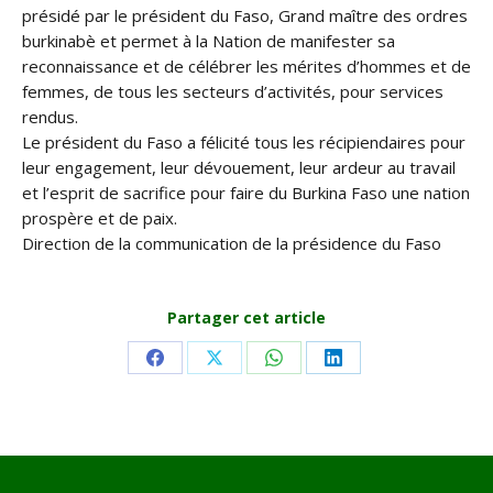
présidé par le président du Faso, Grand maître des ordres
burkinabè et permet à la Nation de manifester sa
reconnaissance et de célébrer les mérites d’hommes et de
femmes, de tous les secteurs d’activités, pour services
rendus.
Le président du Faso a félicité tous les récipiendaires pour
leur engagement, leur dévouement, leur ardeur au travail
et l’esprit de sacrifice pour faire du Burkina Faso une nation
prospère et de paix.
Direction de la communication de la présidence du Faso
Partager cet article
Share
Share
Share
Share
on
on
on
on
Facebook
X
WhatsApp
LinkedIn