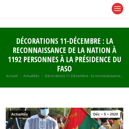
page
page
page
opens
opens
opens
in
in
in
new
new
new
window
window
window
DÉCORATIONS 11-DÉCEMBRE : LA
RECONNAISSANCE DE LA NATION À
1192 PERSONNES À LA PRÉSIDENCE DU
FASO
Vous êtes ici :
Accueil
Actualités
Décorations 11-Décembre : la reconnaissance…
Actualités
Déc
5
2020