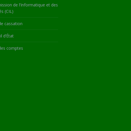
ssion de l’Informatique et des
és (CIL)
de cassation
l d’État
des comptes