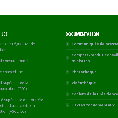
ILES
DOCUMENTATION
mblée Législative de
Communiqués de press
tion
Comptes-rendus Conseil
l constitutionnel
ministres
 chancellerie
Photothèque
l Supérieur de la
Vidéothèque
nication (CSC)
Cahiers de la Présidenc
té supérieure de Contrôle
Textes fondamentaux
 et de Lutte contre la
ption (ASCE-LC)