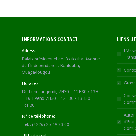
INFORMATIONS CONTACT
LIENS UT
Adresse:
L’Asse
Transi
Palais présidentiel de Koulouba. Avenue
de l´Indépendance, Koulouba,
Consei
Ouagadougou
Grande
Horaires:
Du Lundi au jeudi, 7H30 – 12H30 / 13H
Consei
– 16H Vend 7H30 – 12H30 / 13H30 –
Commu
16H30
Autori
N° de téléphone:
d’Etat
Tél. : (+226) 25 49 83 00
Corru
URL site web