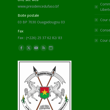
Commi
www.presidencedufaso.bf
Libert
Boite postale
Cour 
03 BP 7030 Ouagadougou 03
Consei
Fax
Fax : (+226) 25 37 62 82/ 83
Cour 
Trouvez nous sur :
Facebook
X
YouTube
RSS
Site
page
page
page
page
Web
opens
opens
opens
opens
page
in
in
in
in
opens
new
new
new
new
in
window
window
window
window
new
window