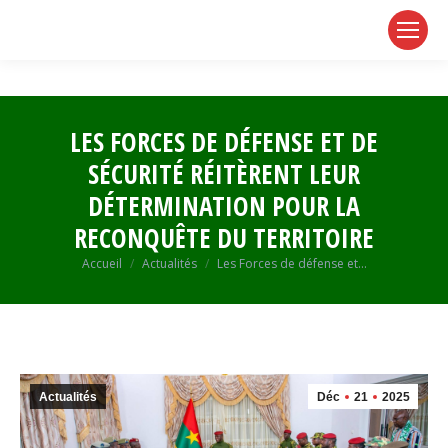
page
page
page
opens
opens
opens
in
in
in
new
new
new
window
window
window
LES FORCES DE DÉFENSE ET DE
SÉCURITÉ RÉITÈRENT LEUR
DÉTERMINATION POUR LA
RECONQUÊTE DU TERRITOIRE
Vous êtes ici :
Accueil
Actualités
Les Forces de défense et…
Actualités
Déc
21
2025