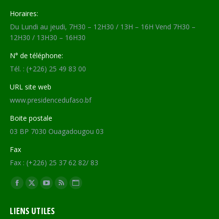
Horaires:
Du Lundi au jeudi, 7H30 – 12H30 / 13H – 16H Vend 7H30 –
12H30 / 13H30 – 16H30
N° de téléphone:
Tél. : (+226) 25 49 83 00
URL site web
www.presidencedufaso.bf
Boite postale
03 BP 7030 Ouagadougou 03
Fax
Fax : (+226) 25 37 62 82/ 83
Trouvez nous sur :
Facebook
X
YouTube
RSS
Site
page
page
page
page
Web
LIENS UTILES
opens
opens
opens
opens
page