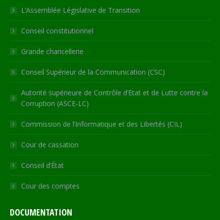
in
in
in
in
opens
L’Assemblée Législative de Transition
new
new
new
new
in
Conseil constitutionnel
window
window
window
window
new
window
Grande chancellerie
Conseil Supérieur de la Communication (CSC)
Autorité supérieure de Contrôle d’Etat et de Lutte contre la
Corruption (ASCE-LC)
Commission de l’Informatique et des Libertés (CIL)
Cour de cassation
Conseil d’État
Cour des comptes
DOCUMENTATION