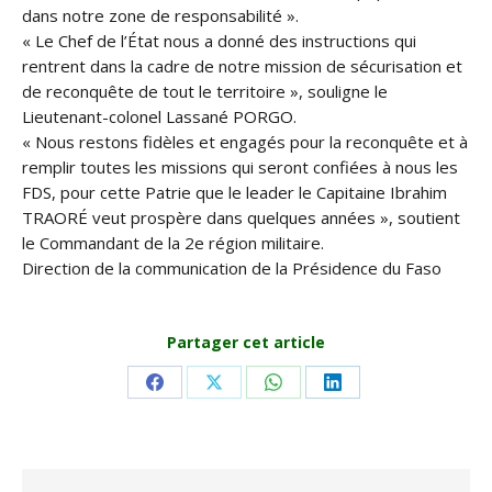
dans notre zone de responsabilité ».
« Le Chef de l’État nous a donné des instructions qui
rentrent dans la cadre de notre mission de sécurisation et
de reconquête de tout le territoire », souligne le
Lieutenant-colonel Lassané PORGO.
« Nous restons fidèles et engagés pour la reconquête et à
remplir toutes les missions qui seront confiées à nous les
FDS, pour cette Patrie que le leader le Capitaine Ibrahim
TRAORÉ veut prospère dans quelques années », soutient
le Commandant de la 2e région militaire.
Direction de la communication de la Présidence du Faso
Partager cet article
Share
Share
Share
Share
on
on
on
on
Facebook
X
WhatsApp
LinkedIn