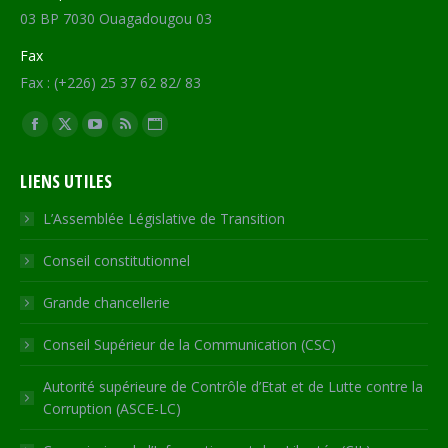
03 BP 7030 Ouagadougou 03
Fax
Fax : (+226) 25 37 62 82/ 83
Trouvez nous sur :
Facebook
X
YouTube
RSS
Site
page
page
page
page
Web
LIENS UTILES
opens
opens
opens
opens
page
in
in
in
in
opens
L’Assemblée Législative de Transition
new
new
new
new
in
Conseil constitutionnel
window
window
window
window
new
window
Grande chancellerie
Conseil Supérieur de la Communication (CSC)
Autorité supérieure de Contrôle d’Etat et de Lutte contre la
Corruption (ASCE-LC)