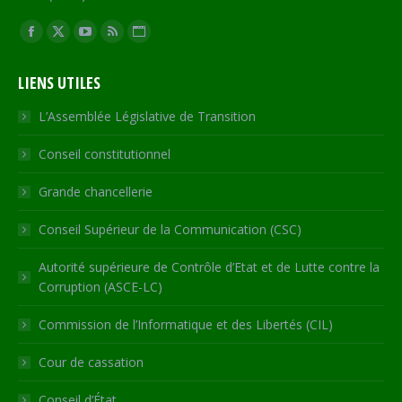
Trouvez nous sur :
Facebook
X
YouTube
RSS
Site
page
page
page
page
Web
LIENS UTILES
opens
opens
opens
opens
page
in
in
in
in
opens
L’Assemblée Législative de Transition
new
new
new
new
in
Conseil constitutionnel
window
window
window
window
new
window
Grande chancellerie
Conseil Supérieur de la Communication (CSC)
Autorité supérieure de Contrôle d’Etat et de Lutte contre la
Corruption (ASCE-LC)
Commission de l’Informatique et des Libertés (CIL)
Cour de cassation
Conseil d’État