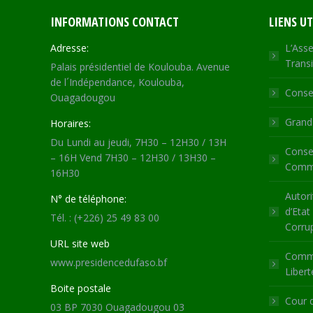
INFORMATIONS CONTACT
LIENS UT
Adresse:
L’Asse
Transi
Palais présidentiel de Koulouba. Avenue
de l´Indépendance, Koulouba,
Consei
Ouagadougou
Grande
Horaires:
Du Lundi au jeudi, 7H30 – 12H30 / 13H
Consei
– 16H Vend 7H30 – 12H30 / 13H30 –
Commu
16H30
Autori
N° de téléphone:
d’Etat
Tél. : (+226) 25 49 83 00
Corru
URL site web
Commi
www.presidencedufaso.bf
Libert
Boite postale
Cour 
03 BP 7030 Ouagadougou 03