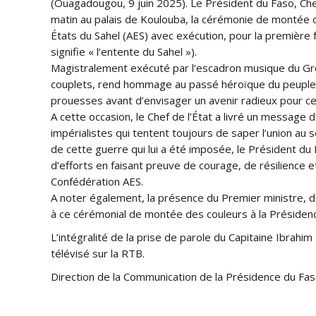
(Ouagadougou, 9 juin 2025). Le Président du Faso, Chef
matin au palais de Koulouba, la cérémonie de montée 
États du Sahel (AES) avec exécution, pour la première 
signifie « l’entente du Sahel »).
Magistralement exécuté par l’escadron musique du Gro
couplets, rend hommage au passé héroïque du peuple du S
prouesses avant d’envisager un avenir radieux pour ce
A cette occasion, le Chef de l’État a livré un message
impérialistes qui tentent toujours de saper l’union au s
de cette guerre qui lui a été imposée, le Président du 
d’efforts en faisant preuve de courage, de résilience e
Confédération AES.
A noter également, la présence du Premier ministre,
à ce cérémonial de montée des couleurs à la Présiden
L’intégralité de la prise de parole du Capitaine Ibrah
télévisé sur la RTB.
Direction de la Communication de la Présidence du Fa