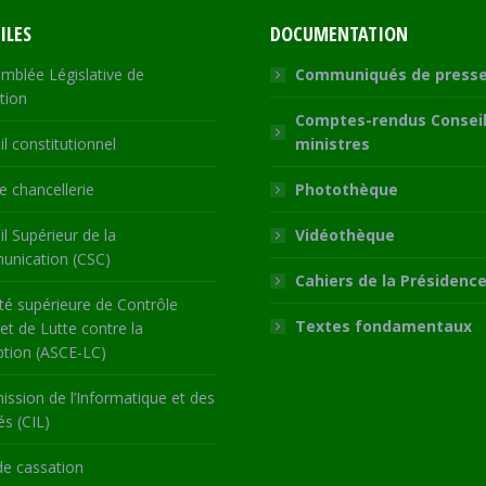
ILES
DOCUMENTATION
mblée Législative de
Communiqués de press
tion
Comptes-rendus Conseil
l constitutionnel
ministres
 chancellerie
Photothèque
l Supérieur de la
Vidéothèque
nication (CSC)
Cahiers de la Présidenc
té supérieure de Contrôle
Textes fondamentaux
 et de Lutte contre la
ption (ASCE-LC)
ssion de l’Informatique et des
és (CIL)
de cassation