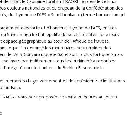
 de l’État, le Capitaine Ibrahim TRAORÉ, a présidé ce lundi
des couleurs nationales et du drapeau de la Confédération des
fois, de l’hymne de l’AES « Sahel benkan » (terme bamanakan qui
upement d’escorte et d’honneur, l’hymne de l’AES, en trois
ahel, magnifie l’intrépidité de ses fils et filles, loue leurs
t espace géographique au cœur de l’Afrique de l’Ouest.
 dans lequel il a dénoncé les manœuvres souterraines des
ein de l’AES. Convaincu que le Sahel sortira plus fort que jamais
Faso invite particulièrement tous les Burkinabè à redoubler
t d’intégrité pour le bonheur du Burkina Faso et de la
 des membres du gouvernement et des présidents d’institutions
ce du Faso.
im TRAORÉ vous sera proposée ce soir à 20 heures au journal
so