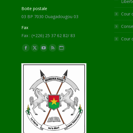
Libert
Boite postale
Cour 
03 BP 7030 Ouagadougou 03
Consei
Fax
Fax : (+226) 25 37 62 82/ 83
Cour 
Trouvez nous sur :
Facebook
X
YouTube
RSS
Site
page
page
page
page
Web
opens
opens
opens
opens
page
in
in
in
in
opens
new
new
new
new
in
window
window
window
window
new
window