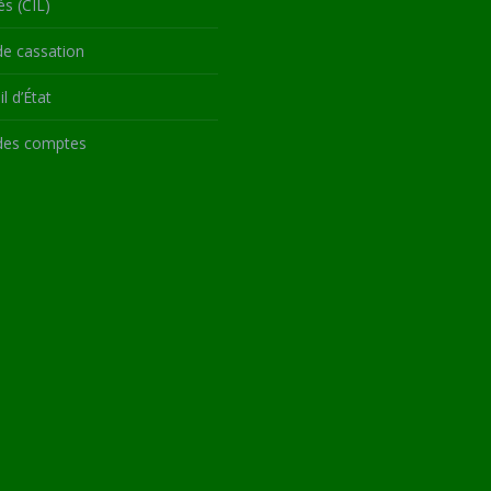
és (CIL)
de cassation
l d’État
des comptes