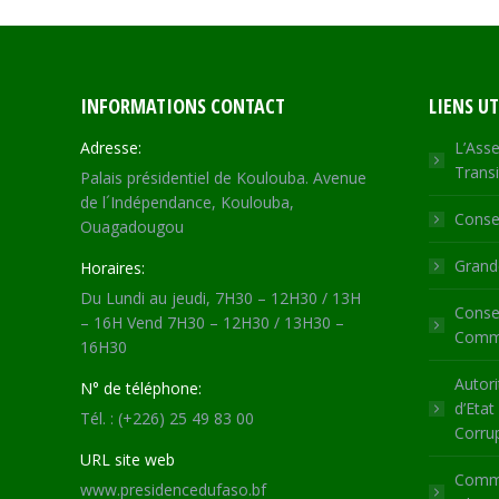
INFORMATIONS CONTACT
LIENS UT
Adresse:
L’Asse
Transi
Palais présidentiel de Koulouba. Avenue
de l´Indépendance, Koulouba,
Consei
Ouagadougou
Grande
Horaires:
Du Lundi au jeudi, 7H30 – 12H30 / 13H
Consei
– 16H Vend 7H30 – 12H30 / 13H30 –
Commu
16H30
Autori
N° de téléphone:
d’Etat
Tél. : (+226) 25 49 83 00
Corru
URL site web
Commi
www.presidencedufaso.bf