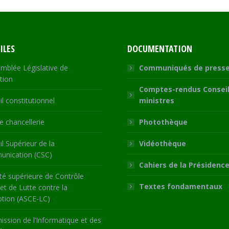
ILES
DOCUMENTATION
mblée Législative de
Communiqués de press
tion
Comptes-rendus Conseil
l constitutionnel
ministres
 chancellerie
Photothèque
l Supérieur de la
Vidéothèque
nication (CSC)
Cahiers de la Présidenc
té supérieure de Contrôle
Textes fondamentaux
 et de Lutte contre la
ption (ASCE-LC)
ssion de l’Informatique et des