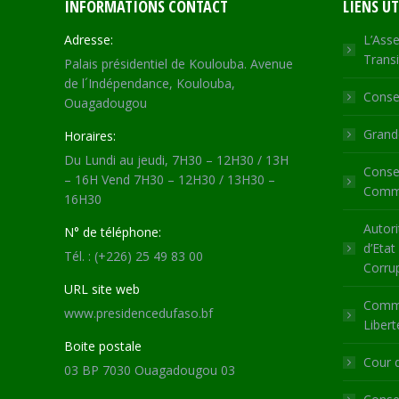
INFORMATIONS CONTACT
LIENS UT
Adresse:
L’Asse
Transi
Palais présidentiel de Koulouba. Avenue
de l´Indépendance, Koulouba,
Consei
Ouagadougou
Grande
Horaires:
Du Lundi au jeudi, 7H30 – 12H30 / 13H
Consei
– 16H Vend 7H30 – 12H30 / 13H30 –
Commu
16H30
Autori
N° de téléphone:
d’Etat
Tél. : (+226) 25 49 83 00
Corru
URL site web
Commi
www.presidencedufaso.bf
Libert
Boite postale
Cour 
03 BP 7030 Ouagadougou 03