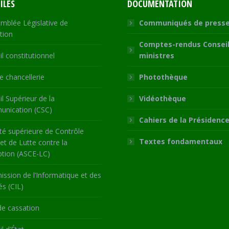
ILES
DOCUMENTATION
mblée Législative de
Communiqués de press
tion
Comptes-rendus Conseil
l constitutionnel
ministres
 chancellerie
Photothèque
l Supérieur de la
Vidéothèque
nication (CSC)
Cahiers de la Présidenc
té supérieure de Contrôle
Textes fondamentaux
 et de Lutte contre la
ption (ASCE-LC)
ssion de l’Informatique et des
és (CIL)
de cassation