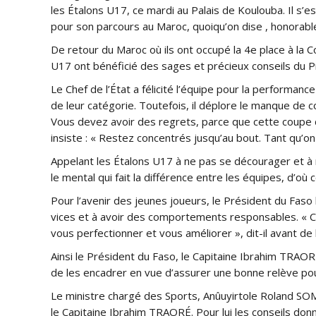
les Étalons U17, ce mardi au Palais de Koulouba. Il s’est
pour son parcours au Maroc, quoiqu’on dise , honorable
De retour du Maroc où ils ont occupé la 4e place à la 
U17 ont bénéficié des sages et précieux conseils du P
Le Chef de l’État a félicité l’équipe pour la performanc
de leur catégorie. Toutefois, il déplore le manque de 
Vous devez avoir des regrets, parce que cette coupe d
insiste : « Restez concentrés jusqu’au bout. Tant qu’on n
Appelant les Étalons U17 à ne pas se décourager et à 
le mental qui fait la différence entre les équipes, d’où
Pour l’avenir des jeunes joueurs, le Président du Faso 
vices et à avoir des comportements responsables. « Cha
vous perfectionner et vous améliorer », dit-il avant de 
Ainsi le Président du Faso, le Capitaine Ibrahim TRAO
de les encadrer en vue d’assurer une bonne relève pou
Le ministre chargé des Sports, Anûuyirtole Roland SOMD
le Capitaine Ibrahim TRAORÉ. Pour lui les conseils do