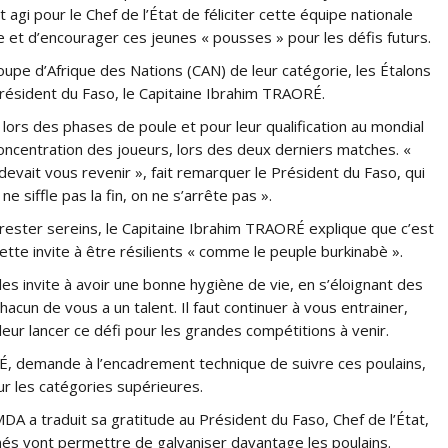
 agi pour le Chef de l’État de féliciter cette équipe nationale
 et d’encourager ces jeunes « pousses » pour les défis futurs.
Coupe d’Afrique des Nations (CAN) de leur catégorie, les Étalons
résident du Faso, le Capitaine Ibrahim TRAORÉ.
e lors des phases de poule et pour leur qualification au mondial
concentration des joueurs, lors des deux derniers matches. «
evait vous revenir », fait remarquer le Président du Faso, qui
e siffle pas la fin, on ne s’arrête pas ».
rester sereins, le Capitaine Ibrahim TRAORÉ explique que c’est
 cette invite à être résilients « comme le peuple burkinabè ».
les invite à avoir une bonne hygiène de vie, en s’éloignant des
cun de vous a un talent. Il faut continuer à vous entrainer,
leur lancer ce défi pour les grandes compétitions à venir.
RÉ, demande à l’encadrement technique de suivre ces poulains,
r les catégories supérieures.
A a traduit sa gratitude au Président du Faso, Chef de l’État,
nnés vont permettre de galvaniser davantage les poulains.