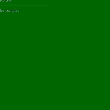
l d’État
des comptes