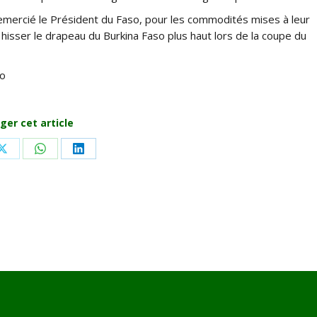
emercié le Président du Faso, pour les commodités mises à leur
hisser le drapeau du Burkina Faso plus haut lors de la coupe du
so
ger cet article
Share
Share
Share
on
on
on
ook
X
WhatsApp
LinkedIn