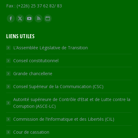
Fax : (+226) 25 37 62 82/ 83
Trouvez nous sur :
Facebook
X
YouTube
RSS
Site
page
page
page
page
Web
LIENS UTILES
opens
opens
opens
opens
page
in
in
in
in
opens
L’Assemblée Législative de Transition
new
new
new
new
in
Conseil constitutionnel
window
window
window
window
new
window
Grande chancellerie
Conseil Supérieur de la Communication (CSC)
Autorité supérieure de Contrôle d’Etat et de Lutte contre la
Corruption (ASCE-LC)
Commission de l’Informatique et des Libertés (CIL)
Cour de cassation